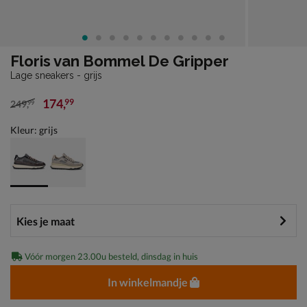
Floris van Bommel De Gripper
Lage sneakers - grijs
174
,
99
249
,
99
van € 249,99 voor € 174,99
Kleur: grijs
Vóór morgen 23.00u besteld, dinsdag in huis
In winkelmandje