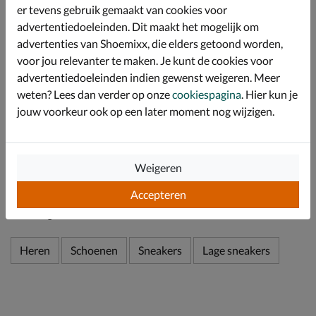
er tevens gebruik gemaakt van cookies voor
voor optimale demping gedurende de hele dag. Tevens
is het voetbed uitneembaar en kunnen eigen zolen ook
advertentiedoeleinden. Dit maakt het mogelijk om
zonder problemen gebruikt worden.
advertenties van Shoemixx, die elders getoond worden,
Afgewerkt met een chunky loopzool met
voor jou relevanter te maken. Je kunt de cookies voor
schokabsorberende tussenzool die de druk tijdens het
advertentiedoeleinden indien gewenst weigeren. Meer
lopen verdeeld. Daarnaast heeft de sneaker een goede
weten? Lees dan verder op onze
cookiespagina
. Hier kun je
grip.
jouw voorkeur ook op een later moment nog wijzigen.
Specificaties
Weigeren
Over Floris van Bommel
Accepteren
Bekijk meer
Heren
Schoenen
Sneakers
Lage sneakers