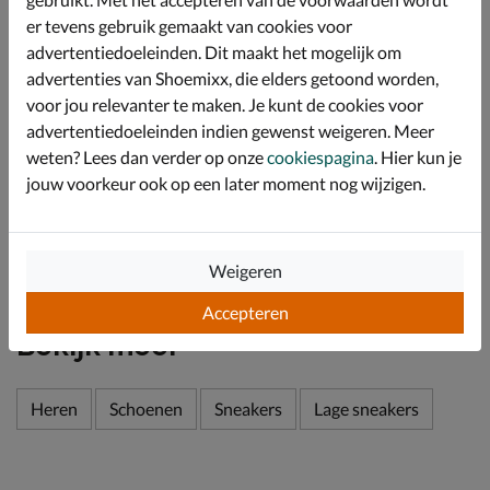
voetbed zorgt met zijn schokabsorberend vermogen
er tevens gebruik gemaakt van cookies voor
voor optimale demping gedurende de hele dag. Tevens
advertentiedoeleinden. Dit maakt het mogelijk om
is het voetbed uitneembaar en kunnen eigen zolen ook
advertenties van Shoemixx, die elders getoond worden,
zonder problemen gebruikt worden.
voor jou relevanter te maken. Je kunt de cookies voor
Afgewerkt met een chunky loopzool met
advertentiedoeleinden indien gewenst weigeren. Meer
schokabsorberende tussenzool die de druk tijdens het
lopen verdeeld. Daarnaast heeft de sneaker een goede
weten? Lees dan verder op onze
cookiespagina
. Hier kun je
grip.
jouw voorkeur ook op een later moment nog wijzigen.
Specificaties
Weigeren
Over Floris van Bommel
Accepteren
Bekijk meer
Heren
Schoenen
Sneakers
Lage sneakers