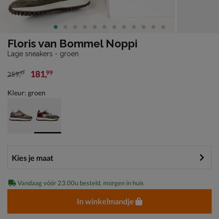
Floris van Bommel Noppi
Lage sneakers - groen
181
,
99
259
,
99
van € 259,99 voor € 181,99
Kleur: groen
Vandaag vóór 23.00u besteld, morgen in huis
In winkelmandje