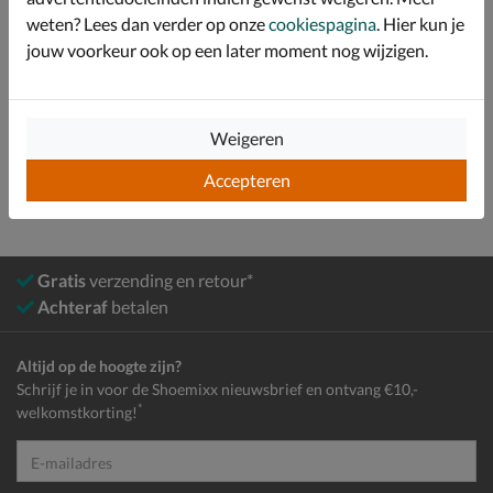
weten? Lees dan verder op onze
cookiespagina
. Hier kun je
Over Gabor
jouw voorkeur ook op een later moment nog wijzigen.
Bekijk meer
Weigeren
Dames
Schoenen
Ballerinas & instappers
Accepteren
Gratis
verzending en retour*
Achteraf
betalen
Altijd op de hoogte zijn?
Schrijf je in voor de Shoemixx nieuwsbrief en ontvang €10,-
*
welkomstkorting!