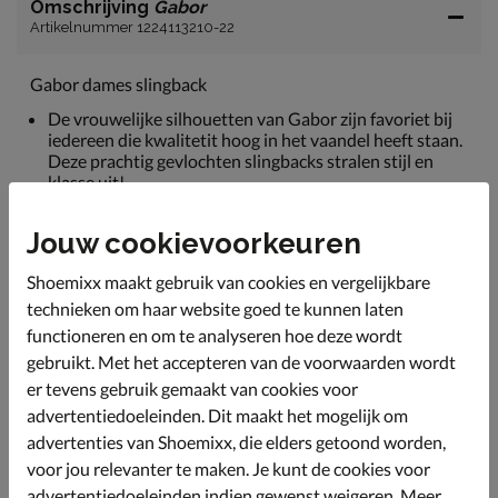
Omschrijving
Gabor
Artikelnummer 1224113210-22
Gabor dames slingback
De vrouwelijke silhouetten van Gabor zijn favoriet bij
iedereen die kwalitetit hoog in het vaandel heeft staan.
Deze prachtig gevlochten slingbacks stralen stijl en
klasse uit!
Vervaardigd van zacht leer wat op intrigerende wijze is
Jouw cookievoorkeuren
gevlochten. Het soepele materiaal vormt zich mooi om
de voet en biedt zo de ideale pasvorm
Shoemixx maakt gebruik van cookies en vergelijkbare
De hielband is verstelbaar met de gesp.
technieken om haar website goed te kunnen laten
Voorzien van een leren voetbed die een uitstekende
functioneren en om te analyseren hoe deze wordt
vocht- en warmteregulatie biedt. De dempende laag
gebruikt. Met het accepteren van de voorwaarden wordt
zorgt daarnaast voor meer comfort.
er tevens gebruik gemaakt van cookies voor
Afgewerkt met een dunne rubberen loopzool.
advertentiedoeleinden. Dit maakt het mogelijk om
advertenties van Shoemixx, die elders getoond worden,
voor jou relevanter te maken. Je kunt de cookies voor
Specificaties
advertentiedoeleinden indien gewenst weigeren. Meer