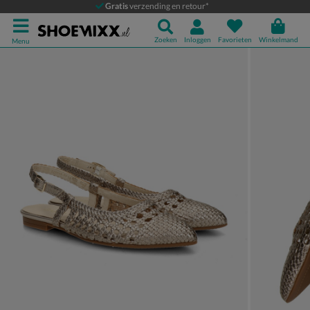
Gabor
Gratis
verzending en retour*
Ballerinas & instappers
Zoeken
Inloggen
Favorieten
Winkelmand
Menu
Product media galerij