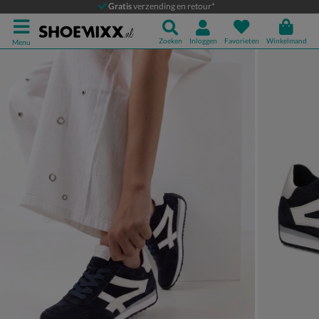
Gabor
Gratis
verzending en retour*
Lage sneakers
Zoeken
Inloggen
Favorieten
Winkelmand
Menu
Product media galerij