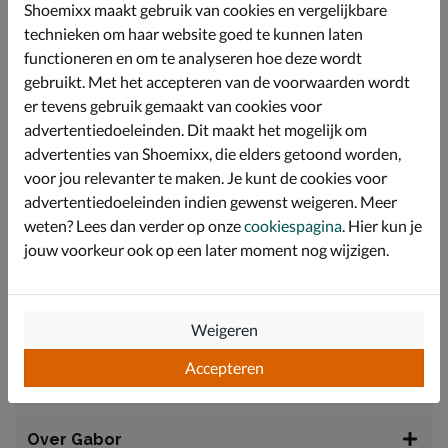
Deze mix zorgt ervoor dat je voeten de hele dag fris en
Shoemixx maakt gebruik van cookies en vergelijkbare
comfortabel blijven, ook op warme of actieve dagen.
technieken om haar website goed te kunnen laten
Het leren voetbed biedt een uitstekende
functioneren en om te analyseren hoe deze wordt
ondersteuning en een aangenaam klimaat voor de
gebruikt. Met het accepteren van de voorwaarden wordt
voeten dankzij de goede temperatuurregulering.
er tevens gebruik gemaakt van cookies voor
Omdat de binnenzool uitneembaar is, kun je deze
eenvoudig vervangen door je eigen orthopedische
advertentiedoeleinden. Dit maakt het mogelijk om
inlegzolen.
advertenties van Shoemixx, die elders getoond worden,
voor jou relevanter te maken. Je kunt de cookies voor
De rubberen buitenzool garandeert maximale grip en
stabiliteit op diverse ondergronden. Door deze
advertentiedoeleinden indien gewenst weigeren. Meer
flexibele loopzool ervaar je een soepele afwikkeling.
weten? Lees dan verder op onze
cookiespagina
. Hier kun je
Deze schoenen zijn met vakmanschap geproduceerd in
jouw voorkeur ook op een later moment nog wijzigen.
Slowakije, wat bijdraagt aan de hoge kwaliteit en
Europese herkomst. Dankzij de extra brede H-wijdte en
de 'Best Fitting' technologie geniet je van extra
loopruimte bij de voorvoet.
Weigeren
Accepteren
Specificaties
Over Gabor