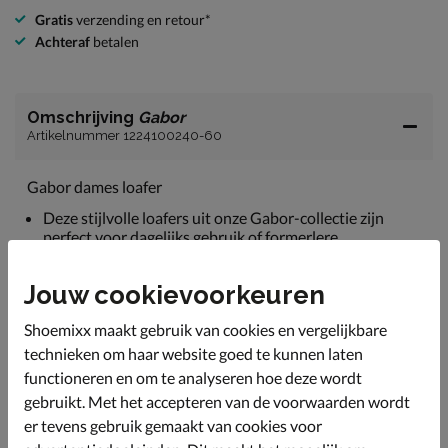
Gratis
verzending en retour*
Achteraf
betalen
Omschrijving
Gabor
Artikelnummer 1224100240-60
Gabor dames loafer
Deze stijlvolle loafers uit onze Gabor-collectie zijn
perfect voor dagelijks gebruik of formerlere
aangelegenheden.
Uitgevoerd in een combinatie van lakleer en suède voor
Jouw cookievoorkeuren
een uniek uiterlijk.
Shoemixx maakt gebruik van cookies en vergelijkbare
Gevoerd met leer en textiel. Het ademend vermogen
technieken om haar website goed te kunnen laten
van leer zorgt ervoor dat je een goed voetklimaat
ervaart en dat de schoen langer fris blijft.
functioneren en om te analyseren hoe deze wordt
gebruikt. Met het accepteren van de voorwaarden wordt
Voorzien van een leren voetbed. De foam-laag biedt
een comfortabel draaggevoel en fijne demping.
er tevens gebruik gemaakt van cookies voor