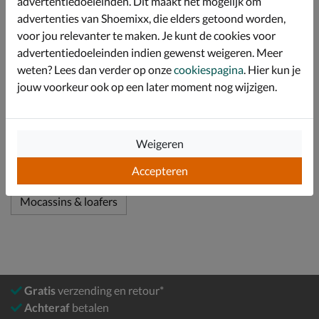
advertentiedoeleinden. Dit maakt het mogelijk om
Afgewerkt met een rubberen profielzool met goede
advertenties van Shoemixx, die elders getoond worden,
grip.
voor jou relevanter te maken. Je kunt de cookies voor
advertentiedoeleinden indien gewenst weigeren. Meer
Specificaties
weten? Lees dan verder op onze
cookiespagina
. Hier kun je
jouw voorkeur ook op een later moment nog wijzigen.
Over Gabor
Bekijk meer
Weigeren
Accepteren
Dames
Schoenen
Instapschoenen
Mocassins & loafers
Gratis
verzending en retour*
Achteraf
betalen