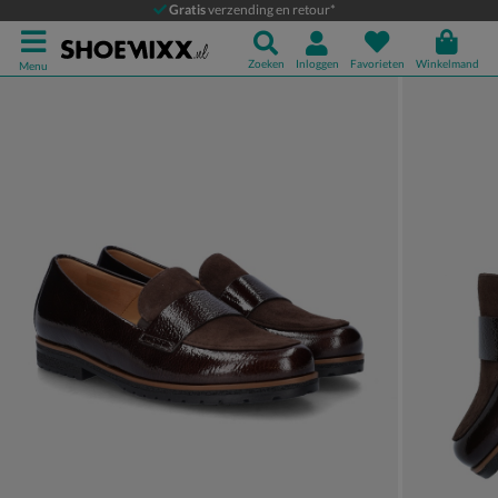
Gabor
Gratis
verzending en retour*
Mocassins & loafers
Zoeken
Inloggen
Favorieten
Winkelmand
Menu
Product media galerij