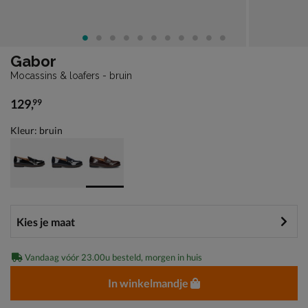
Gabor
Mocassins & loafers - bruin
129
,
99
€ 129,99
Kleur: bruin
Vandaag vóór 23.00u besteld, morgen in huis
In winkelmandje