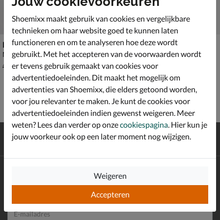
Jouw cookievoorkeuren
Shoemixx maakt gebruik van cookies en vergelijkbare
technieken om haar website goed te kunnen laten
functioneren en om te analyseren hoe deze wordt
Marco Tozzi
Marco Tozzi
gebruikt. Met het accepteren van de voorwaarden wordt
Mocassins & loafers - wit
Sandalen - zwart
van € 69,99 voor € 48,99
€ 59,99
48
,
59
,
99
99
er tevens gebruik gemaakt van cookies voor
69
,
99
advertentiedoeleinden. Dit maakt het mogelijk om
advertenties van Shoemixx, die elders getoond worden,
voor jou relevanter te maken. Je kunt de cookies voor
advertentiedoeleinden indien gewenst weigeren. Meer
weten? Lees dan verder op onze
cookiespagina
. Hier kun je
Gratis
verzending en retour*
jouw voorkeur ook op een later moment nog wijzigen.
Achteraf
betalen
Altijd op de hoogte zijn?
Weigeren
Schrijf je in voor de Shoemixx nieuwsbrief en ontvang €10,-
*
welkomstkorting!
Accepteren