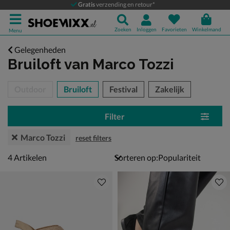
Gratis
verzending en retour*
Zoeken
Inloggen
Favorieten
Winkelmand
Menu
Gelegenheden
Bruiloft
van Marco Tozzi
tegorieën over
Outdoor
Bruiloft
Festival
Zakelijk
Filter
Marco Tozzi
reset filters
4 artikelen
4
Artikelen
Sorteren op: