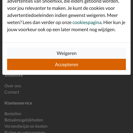
advertenties van Shoemixx, die elders getoond worden,
Schrijf je in voor de Shoemixx nieuwsbrief en ontvang €10,-
voor jou relevanter te maken. Je kunt de cookies voor
*
welkomstkorting!
advertentiedoeleinden indien gewenst weigeren. Meer
weten? Lees dan verder op onze
cookiespagina
. Hier kun je
jouw voorkeur ook op een later moment nog wijzigen.
E-mailadres
Inschrijven
Wil je ons volgen?
Weigeren
Accepteren
Shoemixx
Over ons
Contact
Klantenservice
Bestellen
Betaalmogelijkheden
Verzendwijze en kosten
Ruilen en retourneren