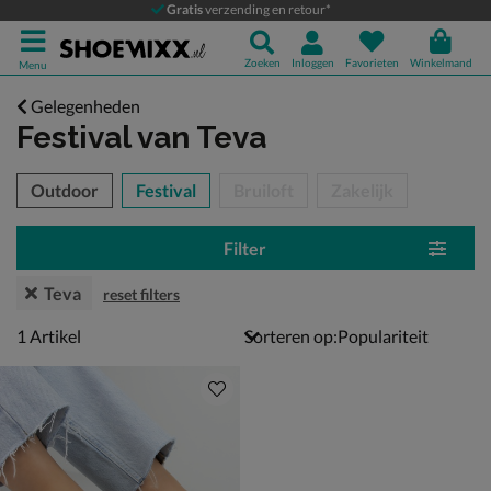
Gratis
verzending en retour*
Zoeken
Inloggen
Favorieten
Winkelmand
Menu
Gelegenheden
Festival
van Teva
tegorieën over
Outdoor
Festival
Bruiloft
Zakelijk
Filter
Teva
reset filters
1 artikel
1
Artikel
Sorteren op: