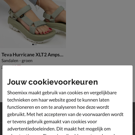
Teva Hurricane XLT2 Ampsole
Sandalen - groen
van € 89,99 voor € 62,99
62
,
99
89
,
99
Jouw cookievoorkeuren
Shoemixx maakt gebruik van cookies en vergelijkbare
technieken om haar website goed te kunnen laten
functioneren en om te analyseren hoe deze wordt
Gratis
verzending en retour*
gebruikt. Met het accepteren van de voorwaarden wordt
Achteraf
betalen
er tevens gebruik gemaakt van cookies voor
advertentiedoeleinden. Dit maakt het mogelijk om
Altijd op de hoogte zijn?