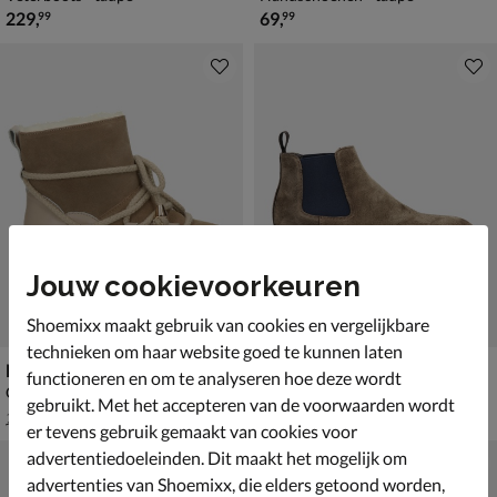
€ 229,99
€ 69,99
229
,
69
,
99
99
Jouw cookievoorkeuren
Shoemixx maakt gebruik van cookies en vergelijkbare
technieken om haar website goed te kunnen laten
Nelson
Giorgio
functioneren en om te analyseren hoe deze wordt
Gevoerde boots - taupe
Chelseaboots - taupe
gebruikt. Met het accepteren van de voorwaarden wordt
van € 119,99 voor € 83,99
van € 219,99 voor € 153,99
83
,
153
,
99
99
119
,
219
,
99
99
er tevens gebruik gemaakt van cookies voor
advertentiedoeleinden. Dit maakt het mogelijk om
advertenties van Shoemixx, die elders getoond worden,