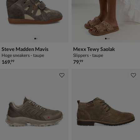
Steve Madden Mavis
Mexx Tewy Saolak
Hoge sneakers - taupe
Slippers - taupe
€ 169,99
€ 79,99
169
,
79
,
99
99