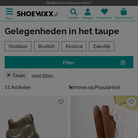
Gratis
verzending en retour*
Zoeken
Inloggen
Favorieten
Winkelmand
Menu
Gelegenheden
in het taupe
tegorieën over
Outdoor
Bruiloft
Festival
Zakelijk
Filter
Taupe
reset filters
11 artikelen
11
Artikelen
Sorteren op: