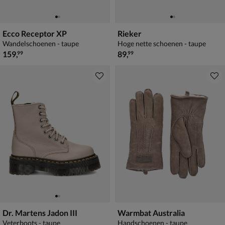
Ecco Receptor XP
Rieker
Wandelschoenen - taupe
Hoge nette schoenen - taupe
€ 159,99
€ 89,99
159
,
89
,
99
99
Dr. Martens Jadon III
Warmbat Australia
Veterboots - taupe
Handschoenen - taupe