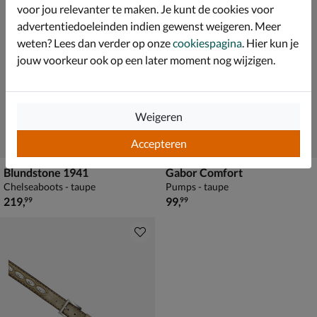
voor jou relevanter te maken. Je kunt de cookies voor
advertentiedoeleinden indien gewenst weigeren. Meer
weten? Lees dan verder op onze
cookiespagina
. Hier kun je
jouw voorkeur ook op een later moment nog wijzigen.
Weigeren
Accepteren
Blundstone 1941
Gabor Comfort
Chelseaboots - taupe
Pumps - taupe
€ 219,99
€ 99,99
219
,
99
,
99
99