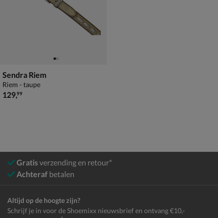
Sendra Riem
Riem - taupe
€ 129,99
129
,
99
Gratis
verzending en retour*
Achteraf
betalen
Altijd op de hoogte zijn?
Schrijf je in voor de Shoemixx nieuwsbrief en ontvang €10,-