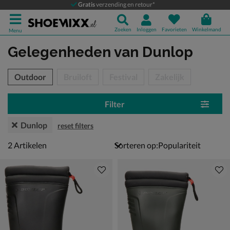
Gratis
verzending en retour*
Zoeken
Inloggen
Favorieten
Winkelmand
Menu
Gelegenheden
van Dunlop
tegorieën over
Outdoor
Bruiloft
Festival
Zakelijk
Filter
Dunlop
reset filters
2 artikelen
2
Artikelen
Sorteren op: