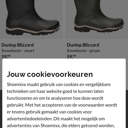
Dunlop Blizzard
Dunlop Blizzard
Snowboots - zwart
Snowboots - groen
€ 59,99
€ 59,99
59
,
59
,
99
99
Jouw cookievoorkeuren
Shoemixx maakt gebruik van cookies en vergelijkbare
technieken om haar website goed te kunnen laten
Gratis
verzending en retour*
functioneren en om te analyseren hoe deze wordt
Achteraf
betalen
gebruikt. Met het accepteren van de voorwaarden wordt
er tevens gebruik gemaakt van cookies voor
advertentiedoeleinden. Dit maakt het mogelijk om
Altijd op de hoogte zijn?
Schrijf je in voor de Shoemixx nieuwsbrief en ontvang €10,-
advertenties van Shoemixx, die elders getoond worden,