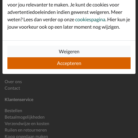
*
welkomstkorting!
voor jou relevanter te maken. Je kunt de cookies voor
advertentiedoeleinden indien gewenst weigeren. Meer
weten? Lees dan verder op onze
cookiespagina
. Hier kun je
jouw voorkeur ook op een later moment nog wijzigen.
E-mailadres
Inschrijven
Wil je ons volgen?
Weigeren
Accepteren
Shoemixx
Over ons
Contact
Klantenservice
Bestellen
Betaalmogelijkheden
Verzendwijze en kosten
Ruilen en retourneren
Koop ongedaan maken