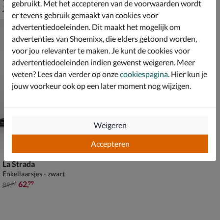
gebruikt. Met het accepteren van de voorwaarden wordt
van € 79,99 voor € 55,99
€ 89,99
55
,
89
,
99
99
79
,
99
er tevens gebruik gemaakt van cookies voor
advertentiedoeleinden. Dit maakt het mogelijk om
advertenties van Shoemixx, die elders getoond worden,
voor jou relevanter te maken. Je kunt de cookies voor
advertentiedoeleinden indien gewenst weigeren. Meer
weten? Lees dan verder op onze
cookiespagina
. Hier kun je
jouw voorkeur ook op een later moment nog wijzigen.
Weigeren
Accepteren
La Strada
Enkellaarsjes - zwart
van € 89,99 voor € 62,99
62
,
99
89
,
99