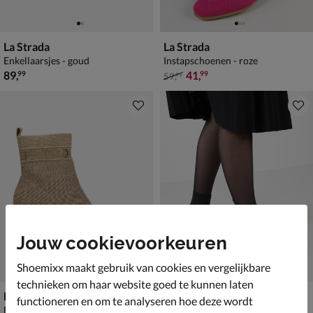
La Strada
La Strada
Enkellaarsjes - goud
Instapschoenen - roze
€ 89,99
van € 59,99 voor € 41,99
89
,
41
,
99
99
59
,
99
Jouw cookievoorkeuren
Shoemixx maakt gebruik van cookies en vergelijkbare
technieken om haar website goed te kunnen laten
La Strada
La Strada
functioneren en om te analyseren hoe deze wordt
Enkellaarsjes - goud
Rits- & gesloten boots - zwart