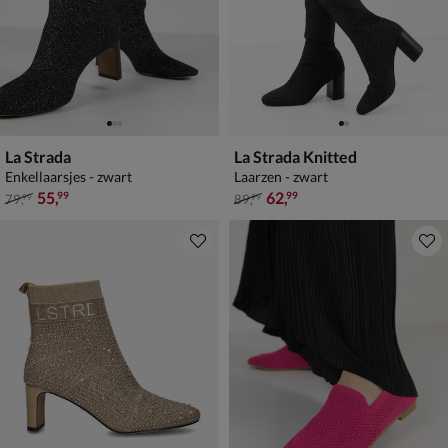
La Strada
La Strada Knitted
Enkellaarsjes - zwart
Laarzen - zwart
van € 79,99 voor € 55,99
van € 89,99 voor € 62,99
55
,
62
,
99
99
79
,
89
,
99
99