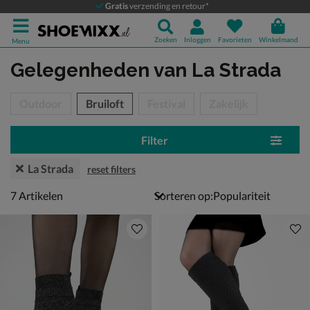
Gratis
verzending en retour*
Zoeken
Inloggen
Favorieten
Winkelmand
Menu
Gelegenheden
van La Strada
tegorieën over
Outdoor
Bruiloft
Festival
Zakelijk
Filter
La Strada
reset filters
7 artikelen
7
Artikelen
Sorteren op: