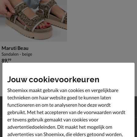
Maruti Beau
Sandalen - beige
€ 89,99
89
,
99
Jouw cookievoorkeuren
Shoemixx maakt gebruik van cookies en vergelijkbare
technieken om haar website goed te kunnen laten
Gratis
verzending en retour*
functioneren en om te analyseren hoe deze wordt
Achteraf
betalen
gebruikt. Met het accepteren van de voorwaarden wordt
er tevens gebruik gemaakt van cookies voor
advertentiedoeleinden. Dit maakt het mogelijk om
Altijd op de hoogte zijn?
Schrijf je in voor de Shoemixx nieuwsbrief en ontvang €10,-
advertenties van Shoemixx, die elders getoond worden,