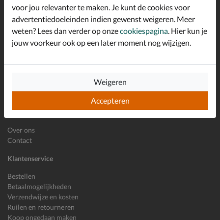
*
welkomstkorting!
voor jou relevanter te maken. Je kunt de cookies voor
advertentiedoeleinden indien gewenst weigeren. Meer
weten? Lees dan verder op onze
cookiespagina
. Hier kun je
jouw voorkeur ook op een later moment nog wijzigen.
E-mailadres
Inschrijven
Wil je ons volgen?
Weigeren
Accepteren
Shoemixx
Over ons
Contact
Klantenservice
Bestellen
Betaalmogelijkheden
Verzendwijze en kosten
Ruilen en retourneren
Koop ongedaan maken