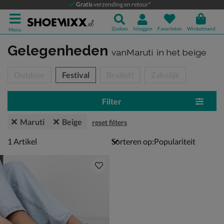
Gratis
verzending en retour*
Zoeken
Inloggen
Favorieten
Winkelmand
Menu
Gelegenheden
vanMaruti
in het beige
tegorieën over
Outdoor
Festival
Bruiloft
Zakelijk
Filter
Maruti
Beige
reset filters
1 artikel
1
Artikel
Sorteren op: