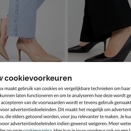
w cookievoorkeuren
Kors Alina Flex Pump
Michael Kors Alina Flex Pump
eige
Pumps - zwart
x maakt gebruik van cookies en vergelijkbare technieken om haar
€ 139,99
139
,
99
 kunnen laten functioneren en om te analyseren hoe deze wordt ge
 accepteren van de voorwaarden wordt er tevens gebruik gemaak
 voor advertentiedoeleinden. Dit maakt het mogelijk om advertent
x, die elders getoond worden, voor jou relevanter te maken. Je ku
 voor advertentiedoeleinden indien gewenst weigeren. Meer wete
der op onze
cookiespagina
. Hier kun je jouw voorkeur ook op een l