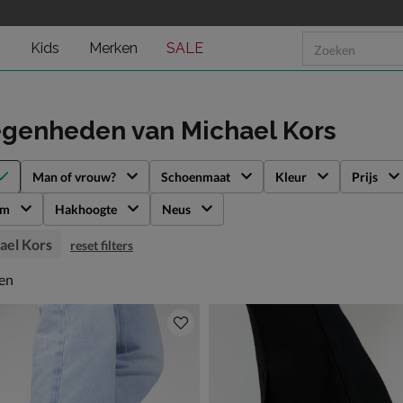
n
Kids
Merken
SALE
egenheden
van Michael Kors
Man of vrouw?
Schoenmaat
Kleur
Prijs
rm
Hakhoogte
Neus
ael Kors
reset filters
en
len