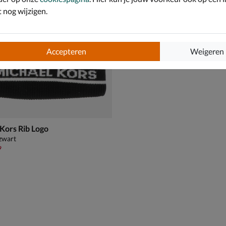
nog wijzigen.
Accepteren
Weigeren
Kors Rib Logo
zwart
,99 voor € 34,99
9