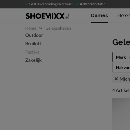
Gratis
verzending en retour*
Achteraf
betalen
Dames
Here
Home
Gelegenheden
Outdoor
Sla categorieën over
Gel
Bruiloft
Festival
Merk
Zakelijk
Hakvo
Mich
4 artikel
4
Artike