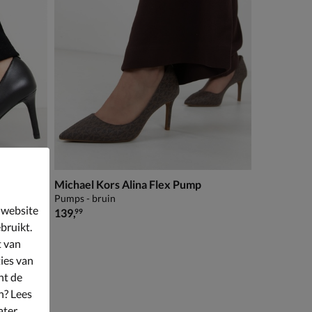
Michael Kors Alina Flex Pump
Pumps - bruin
 website
€ 139,99
139
,
99
bruikt.
t van
ies van
nt de
n? Lees
ater