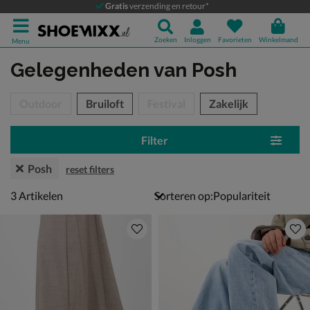
Gratis
verzending en retour*
Zoeken
Inloggen
Favorieten
Winkelmand
Menu
Gelegenheden
van Posh
tegorieën over
Outdoor
Bruiloft
Festival
Zakelijk
Filter
Posh
reset filters
3 artikelen
3
Artikelen
Sorteren op: