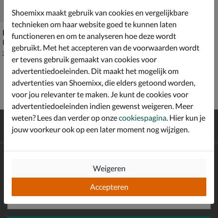
Shoemixx maakt gebruik van cookies en vergelijkbare
technieken om haar website goed te kunnen laten
Posh Feline
functioneren en om te analyseren hoe deze wordt
Ballerinas & instappers - bruin
gebruikt. Met het accepteren van de voorwaarden wordt
van € 59,99 voor € 41,99
41
,
99
59
,
99
er tevens gebruik gemaakt van cookies voor
advertentiedoeleinden. Dit maakt het mogelijk om
advertenties van Shoemixx, die elders getoond worden,
voor jou relevanter te maken. Je kunt de cookies voor
advertentiedoeleinden indien gewenst weigeren. Meer
weten? Lees dan verder op onze
cookiespagina
. Hier kun je
Gratis
verzending en retour*
jouw voorkeur ook op een later moment nog wijzigen.
Achteraf
betalen
Altijd op de hoogte zijn?
Weigeren
Schrijf je in voor de Shoemixx nieuwsbrief en ontvang €10,-
*
welkomstkorting!
Accepteren
E-mailadres