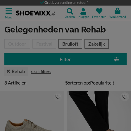
Gratis
verzending en retour*
Zoeken
Inloggen
Favorieten
Winkelmand
Menu
Gelegenheden
van Rehab
tegorieën over
Outdoor
Festival
Bruiloft
Zakelijk
Filter
Rehab
reset filters
8 artikelen
8
Artikelen
Sorteren op: