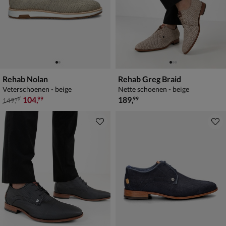
Rehab Nolan
Rehab Greg Braid
Veterschoenen - beige
Nette schoenen - beige
van € 149,99 voor € 104,99
€ 189,99
104
,
189
,
99
99
149
,
99