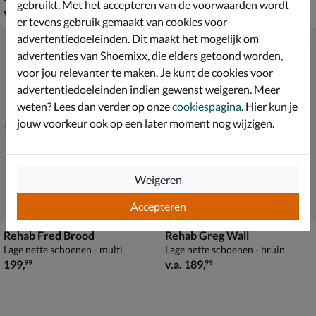
gebruikt. Met het accepteren van de voorwaarden wordt
vanaf € 189,99
van € 169,99 voor € 118,99
v.a.
189
,
118
,
99
99
169
,
99
er tevens gebruik gemaakt van cookies voor
advertentiedoeleinden. Dit maakt het mogelijk om
advertenties van Shoemixx, die elders getoond worden,
voor jou relevanter te maken. Je kunt de cookies voor
advertentiedoeleinden indien gewenst weigeren. Meer
weten? Lees dan verder op onze
cookiespagina
. Hier kun je
jouw voorkeur ook op een later moment nog wijzigen.
Weigeren
Accepteren
Rehab Fred Brood
Rehab Greg Wall
Lage nette schoenen - multi
Lage nette schoenen - bruin
€ 199,99
vanaf € 189,99
199
,
v.a.
189
,
99
99