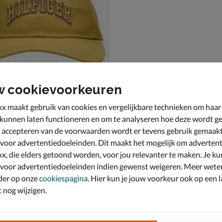
w cookievoorkeuren
x maakt gebruik van cookies en vergelijkbare technieken om haar
lfiger Sport Surplus
 kunnen laten functioneren en om te analyseren hoe deze wordt ge
eige
 accepteren van de voorwaarden wordt er tevens gebruik gemaak
,99 voor € 27,99
9
 voor advertentiedoeleinden. Dit maakt het mogelijk om advertent
x, die elders getoond worden, voor jou relevanter te maken. Je ku
 voor advertentiedoeleinden indien gewenst weigeren. Meer wete
der op onze
cookiespagina
. Hier kun je jouw voorkeur ook op een l
nog wijzigen.