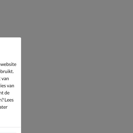
 website
bruikt.
t van
ies van
nt de
n? Lees
ater