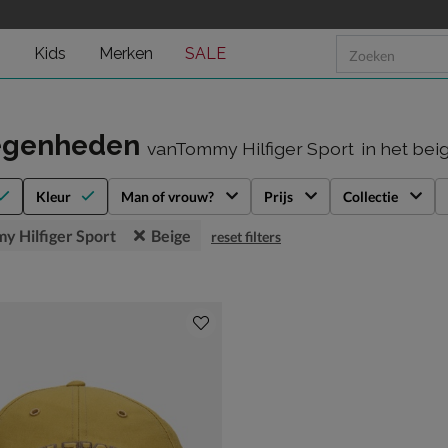
n
Kids
Merken
SALE
egenheden
vanTommy Hilfiger Sport
in het bei
Kleur
Man of vrouw?
Prijs
Collectie
y Hilfiger Sport
Beige
reset filters