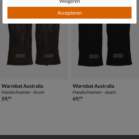
Weigeren
Accepteren
Warmbat Australia
Warmbat Australia
Handschoenen - bruin
Handschoenen - zwart
€ 59,99
€ 69,99
59
,
69
,
99
99