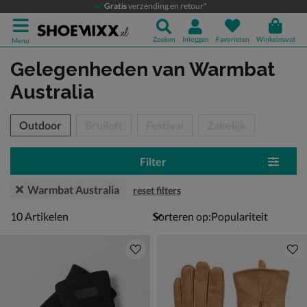
Gratis
verzending en retour*
Zoeken
Inloggen
Favorieten
Winkelmand
Menu
Gelegenheden
van Warmbat
Australia
tegorieën over
Outdoor
Bruiloft
Festival
Zakelijk
Filter
Warmbat Australia
reset filters
10 artikelen
10
Artikelen
Sorteren op: