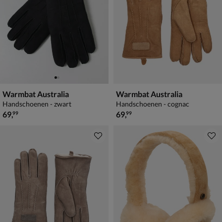
Warmbat Australia
Warmbat Australia
Handschoenen - zwart
Handschoenen - cognac
€ 69,99
€ 69,99
69
,
69
,
99
99