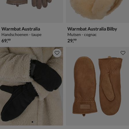
Warmbat Australia
Warmbat Australia Bilby
Handschoenen - taupe
Mutsen - cognac
€ 69,99
€ 29,99
69
,
29
,
99
99