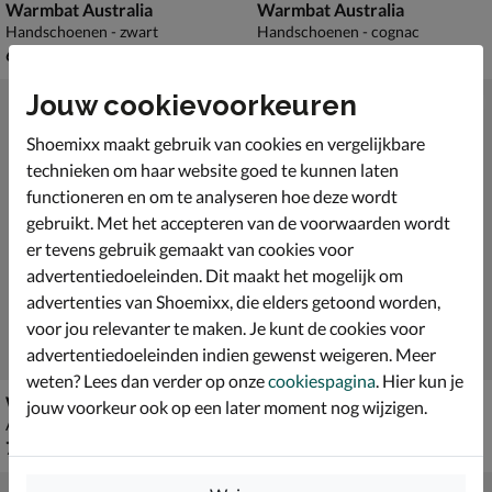
Warmbat Australia
Warmbat Australia
Handschoenen - zwart
Handschoenen - cognac
€ 69,99
€ 69,99
69
,
69
,
99
99
Jouw cookievoorkeuren
Shoemixx maakt gebruik van cookies en vergelijkbare
technieken om haar website goed te kunnen laten
functioneren en om te analyseren hoe deze wordt
gebruikt. Met het accepteren van de voorwaarden wordt
er tevens gebruik gemaakt van cookies voor
advertentiedoeleinden. Dit maakt het mogelijk om
advertenties van Shoemixx, die elders getoond worden,
voor jou relevanter te maken. Je kunt de cookies voor
advertentiedoeleinden indien gewenst weigeren. Meer
weten? Lees dan verder op onze
cookiespagina
. Hier kun je
Warmbat Australia
Warmbat Australia Bilby
jouw voorkeur ook op een later moment nog wijzigen.
Accessoires - zwart
Mutsen - zwart
€ 79,99
€ 29,99
79
,
29
,
99
99