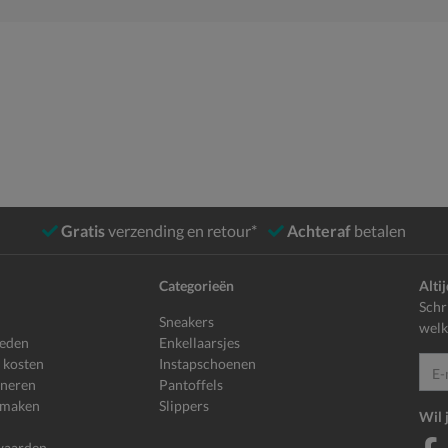
Gratis
verzending en retour*
Achteraf
betalen
Categorieën
Alti
Schr
Sneakers
welk
heden
Enkellaarsjes
 kosten
Instapschoenen
E-mailadr
rneren
Pantoffels
 maken
Slippers
Wil 
waarden