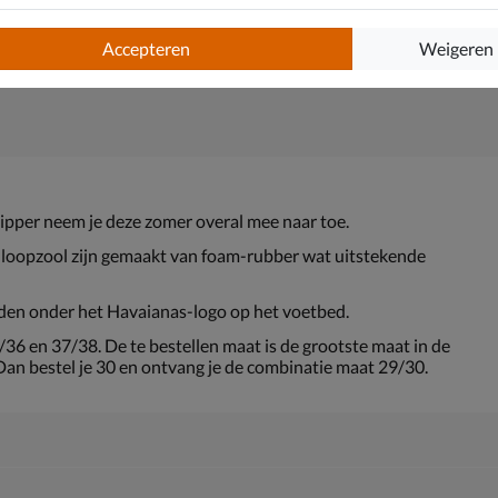
Accepteren
Weigeren
slipper neem je deze zomer overal mee naar toe.
e loopzool zijn gemaakt van foam-rubber wat uitstekende
inden onder het Havaianas-logo op het voetbed.
36 en 37/38. De te bestellen maat is de grootste maat in de
Dan bestel je 30 en ontvang je de combinatie maat 29/30.