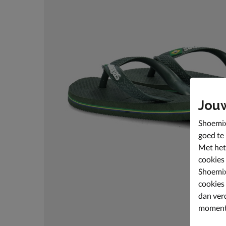
Jou
Shoemix
goed te
Met het
cookies
Shoemix
cookies
dan ver
moment 