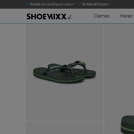
Havaianas Brasil
Gratis
verzending en retour*
Achteraf
betalen
Slippers
Dames
Heren
Product media galerij