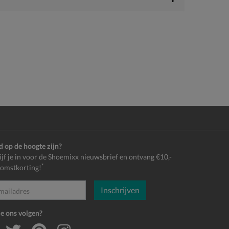
jd op de hoogte zijn?
ijf je in voor de Shoemixx nieuwsbrief en ontvang €10,-
*
omstkorting!
Inschrijven
es
je ons volgen?