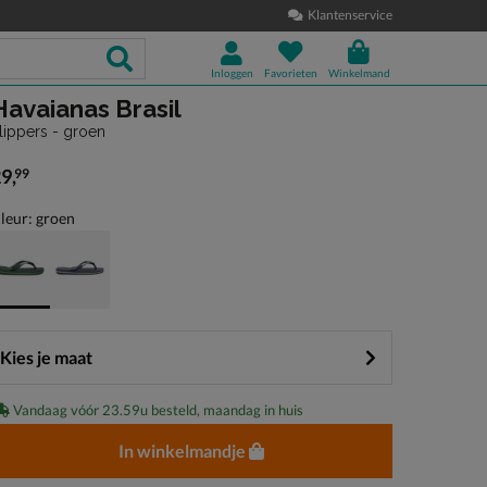
Klantenservice
Inloggen
Favorieten
Winkelmand
Havaianas Brasil
lippers - groen
29
,
99
 29,99
leur: groen
Kies je maat
Vandaag vóór 23.59u besteld, maandag in huis
In winkelmandje