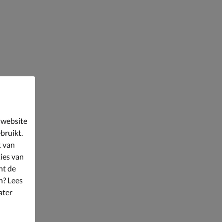
 website
bruikt.
t van
ies van
nt de
n? Lees
ater