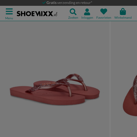
Havaianas Slim Shiny Glitter
Gratis
verzending en retour*
Slippers
Zoeken
Inloggen
Favorieten
Winkelmand
Menu
Product media galerij