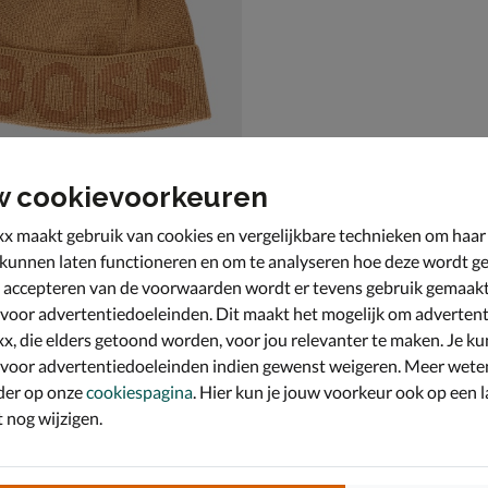
w cookievoorkeuren
x maakt gebruik van cookies en vergelijkbare technieken om haar
mico Hat
 kunnen laten functioneren en om te analyseren hoe deze wordt ge
es - beige
 accepteren van de voorwaarden wordt er tevens gebruik gemaak
,99 voor € 38,49
9
 voor advertentiedoeleinden. Dit maakt het mogelijk om advertent
x, die elders getoond worden, voor jou relevanter te maken. Je ku
 voor advertentiedoeleinden indien gewenst weigeren. Meer wete
der op onze
cookiespagina
. Hier kun je jouw voorkeur ook op een l
nog wijzigen.