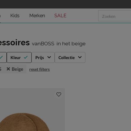
n
Kids
Merken
SALE
essoires
vanBOSS
in het beige
Kleur
Prijs
Collectie
S
Beige
reset filters