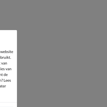
 website
bruikt.
t van
ies van
nt de
n? Lees
ater