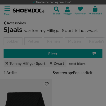
Gratis
verzending en retour*
Zoeken
Inloggen
Favorieten
Winkelmand
Menu
Accessoires
Sjaals
vanTommy Hilfiger Sport
in het zwart
tegorieën over
Sokken
Petten
Riemen
Mutsen
Paraplu's
Filter
Tommy Hilfiger Sport
Zwart
reset filters
1 artikel
1
Artikel
Sorteren op: