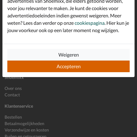
advertenties van Shoemixx, die elders getoond worden,
Schrijf je in voor de Shoemixx nieuwsbrief en ontvang €10,-
voor jou relevanter te maken. Je kunt de cookies voor
*
welkomstkorting!
advertentiedoeleinden indien gewenst weigeren. Meer
weten? Lees dan verder op onze
cookiespagina
. Hier kun je
jouw voorkeur ook op een later moment nog wijzigen.
E-mailadres
Inschrijven
Wil je ons volgen?
Weigeren
Accepteren
Shoemixx
Over ons
Contact
Klantenservice
Bestellen
Betaalmogelijkheden
Verzendwijze en kosten
Ruilen en retourneren