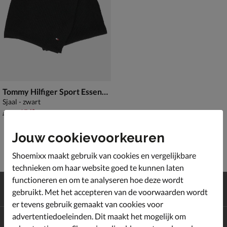
Tommy Hilfiger Sport Essential Flag Knit
Sjaal - zwart
van € 64,99 voor € 45,49
45
,
49
64
,
99
Jouw cookievoorkeuren
Shoemixx maakt gebruik van cookies en vergelijkbare
technieken om haar website goed te kunnen laten
functioneren en om te analyseren hoe deze wordt
Gratis
verzending en retour*
gebruikt. Met het accepteren van de voorwaarden wordt
Achteraf
betalen
er tevens gebruik gemaakt van cookies voor
advertentiedoeleinden. Dit maakt het mogelijk om
Altijd op de hoogte zijn?