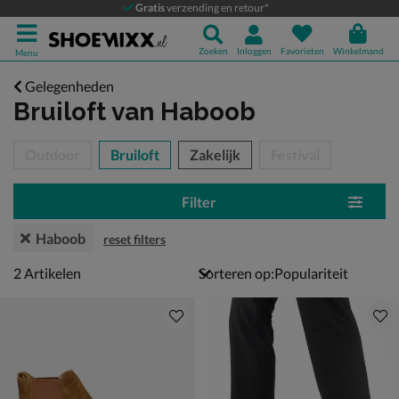
Gratis
verzending en retour*
Zoeken
Inloggen
Favorieten
Winkelmand
Menu
Gelegenheden
Bruiloft
van Haboob
tegorieën over
Outdoor
Bruiloft
Zakelijk
Festival
Filter
Haboob
reset filters
2 artikelen
2
Artikelen
Sorteren op: