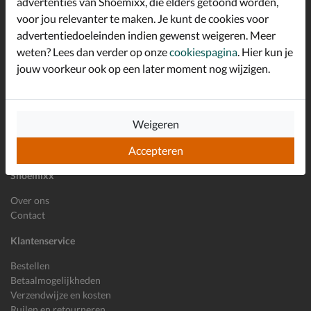
advertenties van Shoemixx, die elders getoond worden,
Schrijf je in voor de Shoemixx nieuwsbrief en ontvang €10,-
voor jou relevanter te maken. Je kunt de cookies voor
*
welkomstkorting!
advertentiedoeleinden indien gewenst weigeren. Meer
weten? Lees dan verder op onze
cookiespagina
. Hier kun je
jouw voorkeur ook op een later moment nog wijzigen.
E-mailadres
Inschrijven
Wil je ons volgen?
Weigeren
Accepteren
Shoemixx
Over ons
Contact
Klantenservice
Bestellen
Betaalmogelijkheden
Verzendwijze en kosten
Ruilen en retourneren