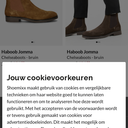
Haboob Jomma
Haboob Jomma
Chelseaboots - bruin
Chelseaboots - bruin
van € 149,99 voor € 104,99
van € 149,99 voor € 104,99
104
,
104
,
99
99
149
,
149
,
99
99
Jouw cookievoorkeuren
Shoemixx maakt gebruik van cookies en vergelijkbare
technieken om haar website goed te kunnen laten
functioneren en om te analyseren hoe deze wordt
Gratis
verzending en retour*
gebruikt. Met het accepteren van de voorwaarden wordt
Achteraf
betalen
er tevens gebruik gemaakt van cookies voor
advertentiedoeleinden. Dit maakt het mogelijk om
Altijd op de hoogte zijn?