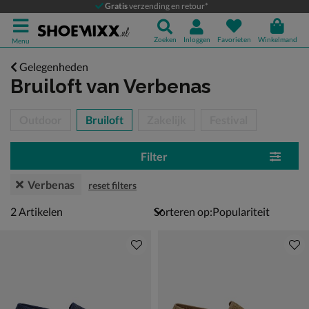
Gratis
verzending en retour*
Zoeken
Inloggen
Favorieten
Winkelmand
Menu
Gelegenheden
Bruiloft
van Verbenas
tegorieën over
Outdoor
Bruiloft
Zakelijk
Festival
Filter
Verbenas
reset filters
2 artikelen
2
Artikelen
Sorteren op: