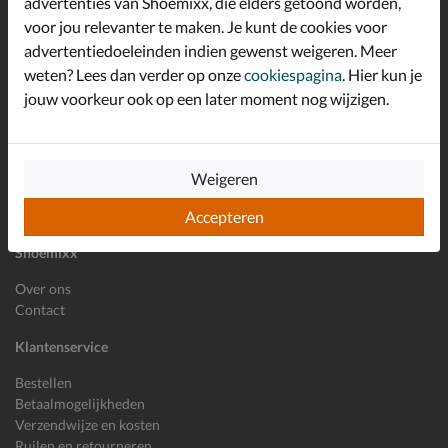
advertenties van Shoemixx, die elders getoond worden,
Schrijf je in voor de Shoemixx nieuwsbrief en ontvang €10,-
voor jou relevanter te maken. Je kunt de cookies voor
*
welkomstkorting!
advertentiedoeleinden indien gewenst weigeren. Meer
weten? Lees dan verder op onze
cookiespagina
. Hier kun je
jouw voorkeur ook op een later moment nog wijzigen.
E-mailadres
Inschrijven
Wil je ons volgen?
Weigeren
Accepteren
Shoemixx
Over ons
Contact
Klantenservice
Bestellen
Betaalmogelijkheden
Verzendwijze en kosten
Ruilen en retourneren