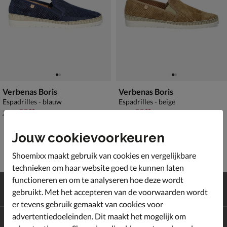
Verbenas Boris
Verbenas Boris
Espadrilles - blauw
Espadrilles - beige
van € 79,99 voor € 55,99
van € 79,99 voor € 55,99
55
,
55
,
99
99
79
,
79
,
99
99
Jouw cookievoorkeuren
Shoemixx maakt gebruik van cookies en vergelijkbare
technieken om haar website goed te kunnen laten
functioneren en om te analyseren hoe deze wordt
Gratis
verzending en retour*
gebruikt. Met het accepteren van de voorwaarden wordt
Achteraf
betalen
er tevens gebruik gemaakt van cookies voor
advertentiedoeleinden. Dit maakt het mogelijk om
Altijd op de hoogte zijn?