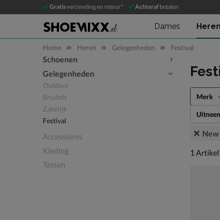
Gratis
verzending en retour*
Achteraf
betalen
Dames
Here
Home
Heren
Gelegenheden
Festival
Schoenen
Sla categorieën over
Fest
Gelegenheden
Outdoor
Merk
Bruiloft
Zakelijk
Uitnee
Festival
New 
Accessoires
Kleding
1 artikel
1
Artikel
Tassen