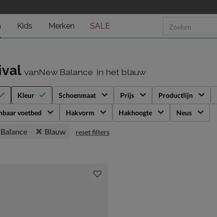
n
Kids
Merken
SALE
ival
vanNew Balance
in het blauw
Kleur
Schoenmaat
Prijs
Productlijn
mbaar voetbed
Hakvorm
Hakhoogte
Neus
Balance
Blauw
reset filters