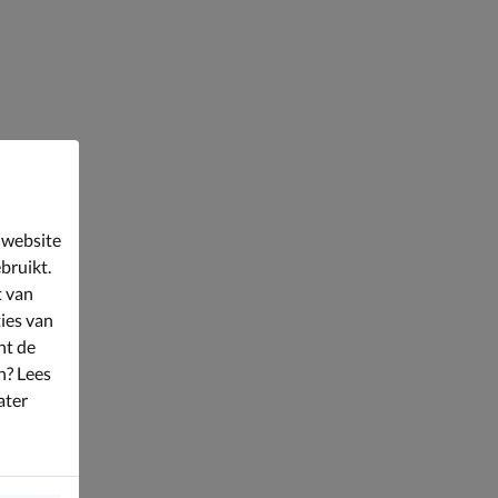
 website
bruikt.
t van
ies van
nt de
n? Lees
ater