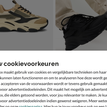
w cookievoorkeuren
adden Possess
Steve Madden Possess
kers - beige
Lage sneakers - zwart
x maakt gebruik van cookies en vergelijkbare technieken om haar
€ 139,99
139
,
99
 kunnen laten functioneren en om te analyseren hoe deze wordt ge
 accepteren van de voorwaarden wordt er tevens gebruik gemaak
 voor advertentiedoeleinden. Dit maakt het mogelijk om advertent
x, die elders getoond worden, voor jou relevanter te maken. Je ku
 voor advertentiedoeleinden indien gewenst weigeren. Meer wete
der op onze
cookiespagina
. Hier kun je jouw voorkeur ook op een l