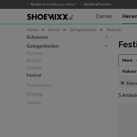
Gratis
verzending en retour*
Achteraf
betalen
Dames
Here
Home
Heren
Gelegenheden
Festival
Schoenen
Sla categorieën over
Fest
Gelegenheden
Outdoor
Merk
Bruiloft
Zakelijk
Hakvo
Festival
Stev
Accessoires
Kleding
5 artikel
5
Artike
Tassen