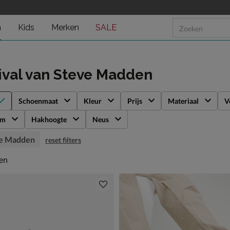
n
Kids
Merken
SALE
ival
van Steve Madden
Schoenmaat
Kleur
Prijs
Materiaal
V
rm
Hakhoogte
Neus
e Madden
reset filters
en
len