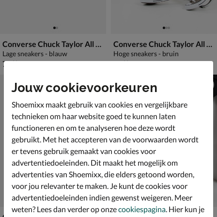
Converse Chuck Taylor All Star
Converse Chuck Taylor All Star
Lage sneakers - blauw
Hoge sneakers - bruin
€ 79,99
€ 79,99
79
,
79
,
99
99
Jouw cookievoorkeuren
Shoemixx maakt gebruik van cookies en vergelijkbare
technieken om haar website goed te kunnen laten
functioneren en om te analyseren hoe deze wordt
gebruikt. Met het accepteren van de voorwaarden wordt
er tevens gebruik gemaakt van cookies voor
advertentiedoeleinden. Dit maakt het mogelijk om
advertenties van Shoemixx, die elders getoond worden,
voor jou relevanter te maken. Je kunt de cookies voor
advertentiedoeleinden indien gewenst weigeren. Meer
weten? Lees dan verder op onze
cookiespagina
. Hier kun je
Converse Chuck Taylor All Star
Converse Chuck Taylor All Star