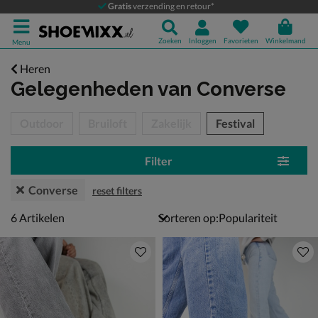
Gratis
verzending en retour*
Zoeken
Inloggen
Favorieten
Winkelmand
Menu
Heren
Gelegenheden
van Converse
tegorieën over
Outdoor
Bruiloft
Zakelijk
Festival
Filter
Converse
reset filters
6 artikelen
6
Artikelen
Sorteren op: