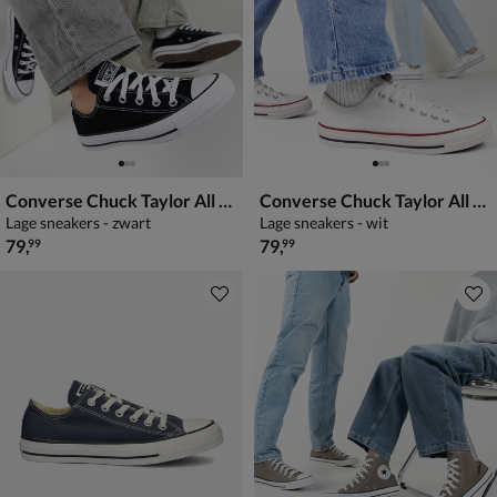
Converse Chuck Taylor All Star
Converse Chuck Taylor All Star
Lage sneakers - zwart
Lage sneakers - wit
€ 79,99
€ 79,99
79
,
79
,
99
99