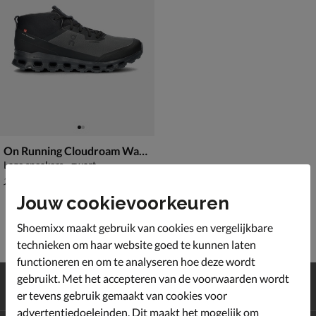
On Running Cloudroam Waterproof
Lage sneakers - zwart
van € 199,99 voor € 139,99
139
,
99
199
,
99
Jouw cookievoorkeuren
Shoemixx maakt gebruik van cookies en vergelijkbare
technieken om haar website goed te kunnen laten
functioneren en om te analyseren hoe deze wordt
Gratis
verzending en retour*
gebruikt. Met het accepteren van de voorwaarden wordt
Achteraf
betalen
er tevens gebruik gemaakt van cookies voor
advertentiedoeleinden. Dit maakt het mogelijk om