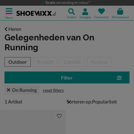
Gratis
verzending en retour*
Zoeken
Inloggen
Favorieten
Winkelmand
Menu
Heren
Gelegenheden
van On
Running
tegorieën over
Outdoor
Bruiloft
Zakelijk
Festival
Filter
On Running
reset filters
1 artikel
1
Artikel
Sorteren op: