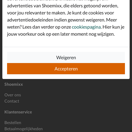
advertenties van Shoemixx, die elders getoond worden,
Altijd op de hoogte zijn?
voor jou relevanter te maken. Je kunt de cookies voor
Schrijf je in voor de Shoemixx nieuwsbrief en ontvang €10,-
*
welkomstkorting!
advertentiedoeleinden indien gewenst weigeren. Meer
weten? Lees dan verder op onze
cookiespagina
. Hier kun je
jouw voorkeur ook op een later moment nog wijzigen.
E-mailadres
Inschrijven
Weigeren
Wil je ons volgen?
Accepteren
Shoemixx
Over ons
Contact
Klantenservice
Bestellen
Betaalmogelijkheden