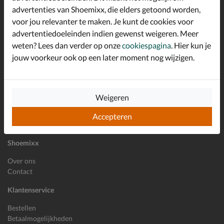
advertenties van Shoemixx, die elders getoond worden,
Altijd op de hoogte zijn?
voor jou relevanter te maken. Je kunt de cookies voor
Schrijf je in voor de Shoemixx nieuwsbrief en ontvang €10,-
*
welkomstkorting!
advertentiedoeleinden indien gewenst weigeren. Meer
weten? Lees dan verder op onze
cookiespagina
. Hier kun je
jouw voorkeur ook op een later moment nog wijzigen.
E-mailadres
Inschrijven
Weigeren
Wil je ons volgen?
Accepteren
Shoemixx
Over ons
Contact
Klantenservice
Bestellen
Betaalmogelijkheden