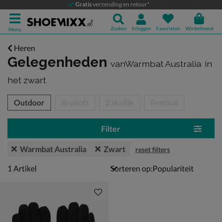
Gratis
verzending en retour*
Zoeken
Inloggen
Favorieten
Winkelmand
Menu
Heren
Gelegenheden
vanWarmbat Australia
in
het zwart
tegorieën over
Outdoor
Bruiloft
Zakelijk
Festival
Filter
Warmbat Australia
Zwart
reset filters
1 artikel
1
Artikel
Sorteren op: