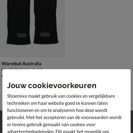
Warmbat Australia
Handschoenen - zwart
€ 69,99
69
,
99
Jouw cookievoorkeuren
Shoemixx maakt gebruik van cookies en vergelijkbare
technieken om haar website goed te kunnen laten
functioneren en om te analyseren hoe deze wordt
Gratis
verzending en retour*
gebruikt. Met het accepteren van de voorwaarden wordt
Achteraf
betalen
er tevens gebruik gemaakt van cookies voor
advertentiedoeleinden. Dit maakt het mogelijk om