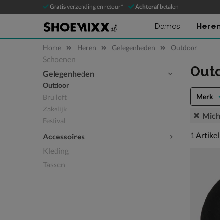
Gratis
verzending en retour*
Achteraf
betalen
Dames
Here
Home
Heren
Gelegenheden
Outdoor
Schoenen
Sla categorieën over
Out
Gelegenheden
Outdoor
Merk
Bruiloft
Zakelijk
Mich
Festival
1 artikel
1
Artikel
Accessoires
Kleding
Tassen