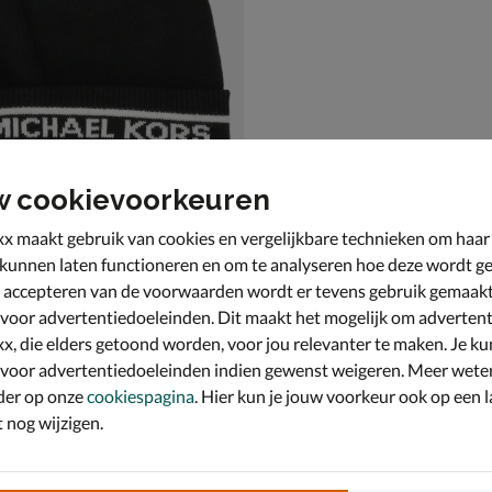
w cookievoorkeuren
x maakt gebruik van cookies en vergelijkbare technieken om haar
Kors Rib Logo
 kunnen laten functioneren en om te analyseren hoe deze wordt ge
zwart
 accepteren van de voorwaarden wordt er tevens gebruik gemaak
,99 voor € 34,99
9
 voor advertentiedoeleinden. Dit maakt het mogelijk om advertent
x, die elders getoond worden, voor jou relevanter te maken. Je ku
 voor advertentiedoeleinden indien gewenst weigeren. Meer wete
der op onze
cookiespagina
. Hier kun je jouw voorkeur ook op een l
nog wijzigen.