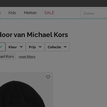
n
Kids
Merken
SALE
door
van Michael Kors
Kleur
Prijs
Collectie
ael Kors
reset filters