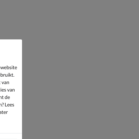
 website
bruikt.
t van
ies van
nt de
n? Lees
ater