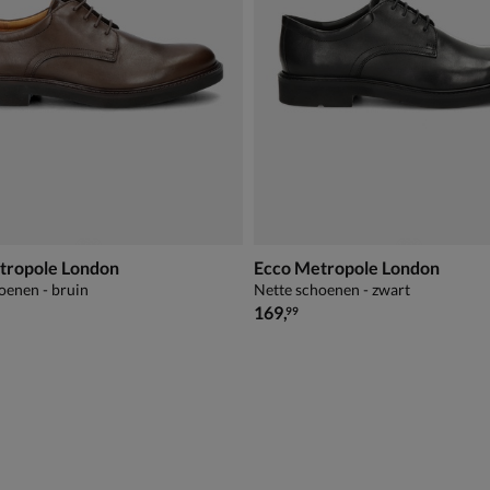
tropole London
Ecco Metropole London
oenen - bruin
Nette schoenen - zwart
€ 169,99
169
,
99