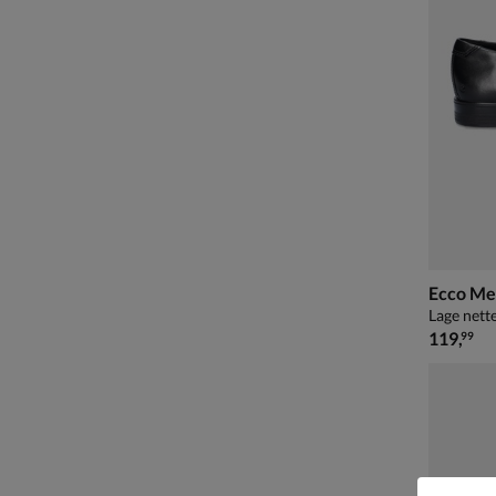
Ecco Me
Lage nett
€ 119,99
119
,
99