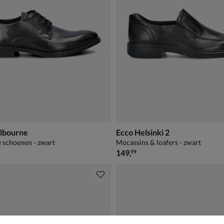
lbourne
Ecco Helsinki 2
e schoenen - zwart
Mocassins & loafers - zwart
€ 149,99
149
,
99