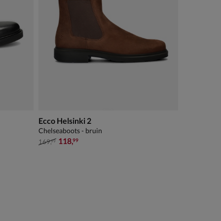
Ecco Helsinki 2
Chelseaboots - bruin
van € 169,99 voor € 118,99
118
,
99
169
,
99