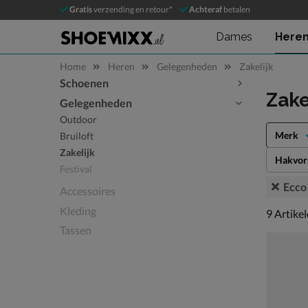
Gratis
verzending en retour*
Achteraf
betalen
Dames
Here
Home
Heren
Gelegenheden
Zakelijk
Schoenen
Sla categorieën over
Zake
Gelegenheden
Outdoor
Merk
Bruiloft
Zakelijk
Hakvo
Festival
Ecco
Accessoires
Kleding
9 artikel
9
Artike
Tassen