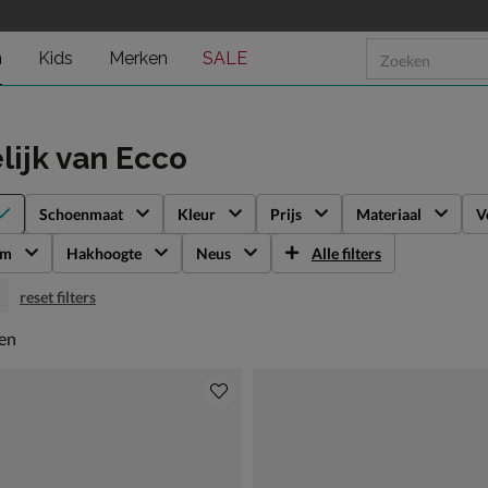
n
Kids
Merken
SALE
lijk
van Ecco
Schoenmaat
Kleur
Prijs
Materiaal
V
rm
Hakhoogte
Neus
Alle filters
reset filters
en
len