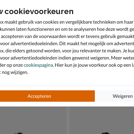
w cookievoorkeuren
x maakt gebruik van cookies en vergelijkbare technieken om haar
 kunnen laten functioneren en om te analyseren hoe deze wordt ge
 accepteren van de voorwaarden wordt er tevens gebruik gemaak
 voor advertentiedoeleinden. Dit maakt het mogelijk om advertent
x, die elders getoond worden, voor jou relevanter te maken. Je ku
 voor advertentiedoeleinden indien gewenst weigeren. Meer wete
der op onze
cookiespagina
. Hier kun je jouw voorkeur ook op een l
nog wijzigen.
sinki 2
Ecco Melbourne
e schoenen - zwart
Lage nette schoenen - cognac
€ 119,99
119
,
99
Accepteren
Weigeren