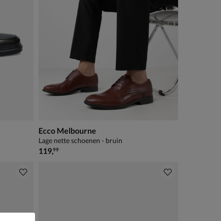
Ecco Melbourne
Lage nette schoenen - bruin
€ 119,99
119
,
99