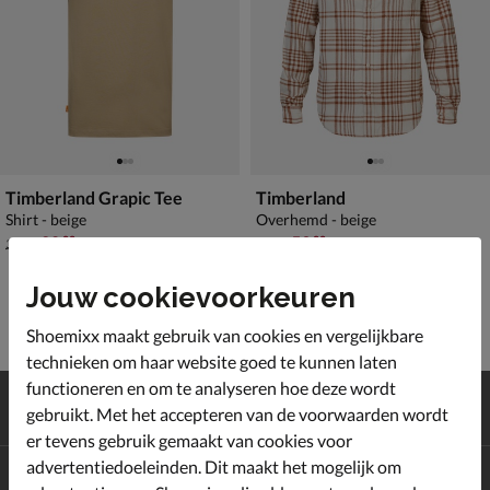
Timberland Grapic Tee
Timberland
Shirt - beige
Overhemd - beige
van € 34,99 voor € 20,99
van € 99,99 voor € 59,99
20
,
59
,
99
99
34
,
99
,
99
99
Jouw cookievoorkeuren
Shoemixx maakt gebruik van cookies en vergelijkbare
technieken om haar website goed te kunnen laten
functioneren en om te analyseren hoe deze wordt
Gratis
verzending en retour*
gebruikt. Met het accepteren van de voorwaarden wordt
Achteraf
betalen
er tevens gebruik gemaakt van cookies voor
advertentiedoeleinden. Dit maakt het mogelijk om
Altijd op de hoogte zijn?