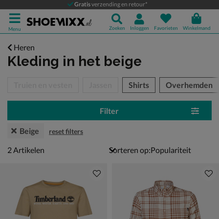
Gratis
verzending en retour*
Zoeken
Inloggen
Favorieten
Winkelmand
Menu
Heren
Kleding
in het beige
tegorieën over
Truien en vesten
Jassen
Shirts
Overhemden
Filter
Beige
reset filters
2 artikelen
2
Artikelen
Sorteren op: