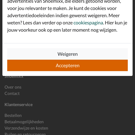
advertenties van Shoemixx, die elders getoond worden,
Schrijf je in voor de Shoemixx nieuwsbrief en ontvang €10,-
voor jou relevanter te maken. Je kunt de cookies voor
*
welkomstkorting!
advertentiedoeleinden indien gewenst weigeren. Meer
weten? Lees dan verder op onze
cookiespagina
. Hier kun je
jouw voorkeur ook op een later moment nog wijzigen.
E-mailadres
Inschrijven
Wil je ons volgen?
Weigeren
Accepteren
Shoemixx
Over ons
Contact
Klantenservice
Bestellen
Betaalmogelijkheden
Verzendwijze en kosten
Ruilen en retourneren