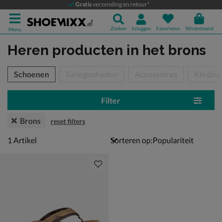
Gratis
verzending en retour*
Zoeken
Inloggen
Favorieten
Winkelmand
Menu
Heren producten
in het brons
tegorieën over
Schoenen
Gelegenheden
Accessoires
Kleding
Filter
Brons
reset filters
1 artikel
1
Artikel
Sorteren op: