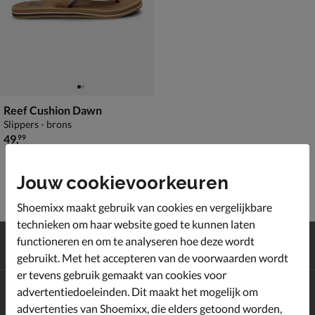
Reef Cushion Dawn
Slippers - brons
€ 49,99
49
,
99
Jouw cookievoorkeuren
Shoemixx maakt gebruik van cookies en vergelijkbare
technieken om haar website goed te kunnen laten
Gratis
verzending en retour*
functioneren en om te analyseren hoe deze wordt
Achteraf
betalen
gebruikt. Met het accepteren van de voorwaarden wordt
er tevens gebruik gemaakt van cookies voor
advertentiedoeleinden. Dit maakt het mogelijk om
Altijd op de hoogte zijn?
Schrijf je in voor de Shoemixx nieuwsbrief en ontvang €10,-
advertenties van Shoemixx, die elders getoond worden,