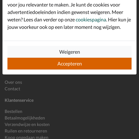
*
welkomstkorting!
voor jou relevanter te maken. Je kunt de cookies voor
advertentiedoeleinden indien gewenst weigeren. Meer
weten? Lees dan verder op onze
cookiespagina
. Hier kun je
jouw voorkeur ook op een later moment nog wijzigen.
E-mailadres
Inschrijven
Wil je ons volgen?
Weigeren
Accepteren
Shoemixx
Over ons
Contact
Klantenservice
Bestellen
Betaalmogelijkheden
Verzendwijze en kosten
Ruilen en retourneren
Koop ongedaan maken