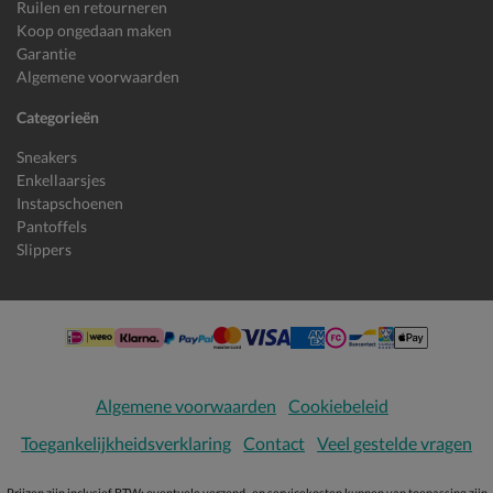
Ruilen en retourneren
Koop ongedaan maken
Garantie
Algemene voorwaarden
Categorieën
Sneakers
Enkellaarsjes
Instapschoenen
Pantoffels
Slippers
Algemene voorwaarden
Cookiebeleid
Toegankelijkheidsverklaring
Contact
Veel gestelde vragen
Prijzen zijn inclusief BTW; eventuele verzend- en servicekosten kunnen van toepassing zijn