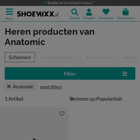
Gratis
verzending en retour*
Zoeken
Inloggen
Favorieten
Winkelmand
Menu
Heren producten
van
Anatomic
tegorieën over
Schoenen
Gelegenheden
Accessoires
Kleding
Filter
Anatomic
reset filters
1 artikel
1
Artikel
Sorteren op: