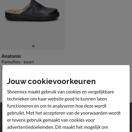
Anatomic
Pantoffels - zwart
€ 59,99
59
,
99
Jouw cookievoorkeuren
Shoemixx maakt gebruik van cookies en vergelijkbare
technieken om haar website goed te kunnen laten
functioneren en om te analyseren hoe deze wordt
Gratis
verzending en retour*
gebruikt. Met het accepteren van de voorwaarden wordt
Achteraf
betalen
er tevens gebruik gemaakt van cookies voor
advertentiedoeleinden. Dit maakt het mogelijk om
Altijd op de hoogte zijn?