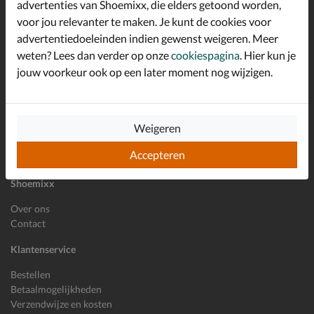
advertenties van Shoemixx, die elders getoond worden,
Schrijf je in voor de Shoemixx nieuwsbrief en ontvang €10,-
voor jou relevanter te maken. Je kunt de cookies voor
*
welkomstkorting!
advertentiedoeleinden indien gewenst weigeren. Meer
weten? Lees dan verder op onze
cookiespagina
. Hier kun je
jouw voorkeur ook op een later moment nog wijzigen.
E-mailadres
Inschrijven
Weigeren
Wil je ons volgen?
Accepteren
Shoemixx
Over ons
Contact
Klantenservice
Bestellen
Betaalmogelijkheden
Verzendwijze en kosten