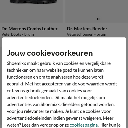
Dr. Martens Combs Leather
Dr. Martens Reeder
Veterboots - bruin
Veterschoenen - bruin
€ 179,99
€ 159,99
179
,
159
,
99
99
Jouw cookievoorkeuren
Shoemixx maakt gebruik van cookies en vergelijkbare
technieken om haar website goed te kunnen laten
functioneren en om te analyseren hoe deze wordt
gebruikt. Met het accepteren van de voorwaarden wordt
er tevens gebruik gemaakt van cookies voor
advertentiedoeleinden. Dit maakt het mogelijk om
advertenties van Shoemixx, die elders getoond worden,
voor jou relevanter te maken. Je kunt de cookies voor
advertentiedoeleinden indien gewenst weigeren. Meer
weten? Lees dan verder op onze
cookiespagina
. Hier kun je