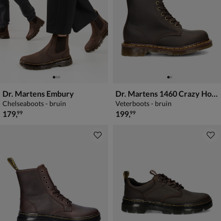
Dr. Martens Embury
Dr. Martens 1460 Crazy Horse
Chelseaboots - bruin
Veterboots - bruin
€ 179,99
€ 199,99
179
,
199
,
99
99