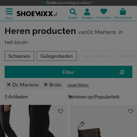
Gratis
verzending en retour*
Zoeken
Inloggen
Favorieten
Winkelmand
Menu
Heren producten
vanDr. Martens
in
het bruin
tegorieën over
Schoenen
Gelegenheden
Accessoires
Kleding
Filter
Dr. Martens
Bruin
reset filters
5 artikelen
5
Artikelen
Sorteren op: