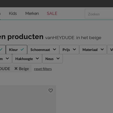
n
Kids
Merken
SALE
en producten
vanHEYDUDE
in het beige
Kleur
Schoenmaat
Prijs
Materiaal
V
rm
Hakhoogte
Neus
DUDE
Beige
reset filters