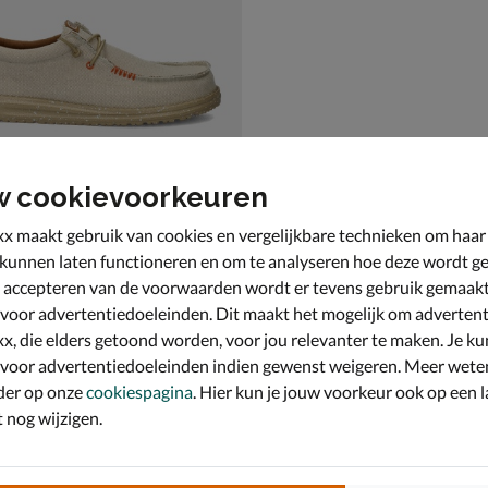
w cookievoorkeuren
x maakt gebruik van cookies en vergelijkbare technieken om haar
 kunnen laten functioneren en om te analyseren hoe deze wordt ge
 accepteren van de voorwaarden wordt er tevens gebruik gemaak
 Wally Coastline
 & loafers - beige
 voor advertentiedoeleinden. Dit maakt het mogelijk om advertent
,99 voor € 52,49
9
x, die elders getoond worden, voor jou relevanter te maken. Je ku
 voor advertentiedoeleinden indien gewenst weigeren. Meer wete
der op onze
cookiespagina
. Hier kun je jouw voorkeur ook op een l
nog wijzigen.