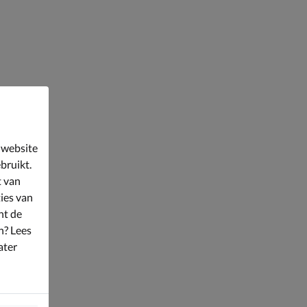
 website
bruikt.
t van
ies van
nt de
n? Lees
ater