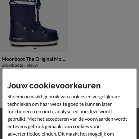
Moonboot The Original Moonboot Icon
Snowboots - blauw
€ 184,99
184
,
99
Jouw cookievoorkeuren
Shoemixx maakt gebruik van cookies en vergelijkbare
technieken om haar website goed te kunnen laten
functioneren en om te analyseren hoe deze wordt
Gratis
verzending en retour*
gebruikt. Met het accepteren van de voorwaarden wordt
Achteraf
betalen
er tevens gebruik gemaakt van cookies voor
advertentiedoeleinden. Dit maakt het mogelijk om
Altijd op de hoogte zijn?