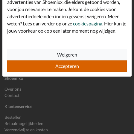
advertenties van Shoemixx, die elders getoond worden,
Schrijf je in voor de Shoemixx nieuwsbrief en ontvang €10,-
voor jou relevanter te maken. Je kunt de cookies voor
*
welkomstkorting!
advertentiedoeleinden indien gewenst weigeren. Meer
weten? Lees dan verder op onze
cookiespagina
. Hier kun je
jouw voorkeur ook op een later moment nog wijzigen.
E-mailadres
Inschrijven
Weigeren
Wil je ons volgen?
Accepteren
Shoemixx
Over ons
Contact
Klantenservice
Bestellen
Betaalmogelijkheden
Verzendwijze en kosten