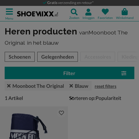
Gratis
verzending en retour*
Zoeken
Inloggen
Favorieten
Winkelmand
Menu
Heren producten
vanMoonboot The
Original
in het blauw
tegorieën over
Schoenen
Gelegenheden
Accessoires
Kleding
Filter
Moonboot The Original
Blauw
reset filters
1 artikel
1
Artikel
Sorteren op: