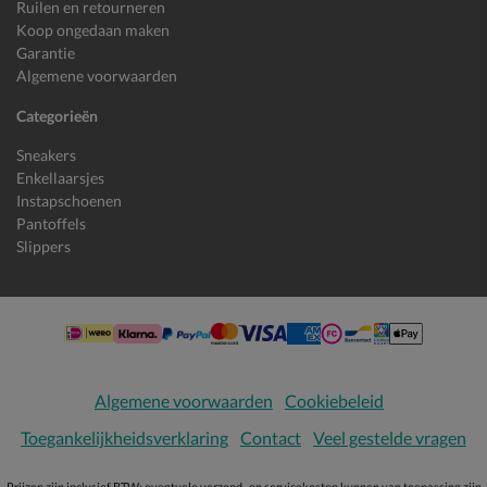
Ruilen en retourneren
Koop ongedaan maken
Garantie
Algemene voorwaarden
Categorieën
Sneakers
Enkellaarsjes
Instapschoenen
Pantoffels
Slippers
Algemene voorwaarden
Cookiebeleid
Toegankelijkheidsverklaring
Contact
Veel gestelde vragen
Prijzen zijn inclusief BTW; eventuele verzend- en servicekosten kunnen van toepassing zijn