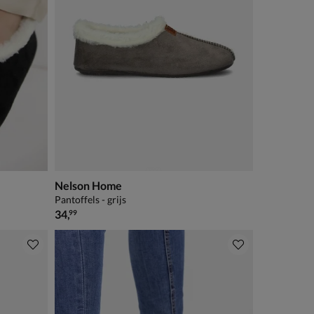
Nelson Home
Pantoffels - grijs
€ 34,99
34
,
99