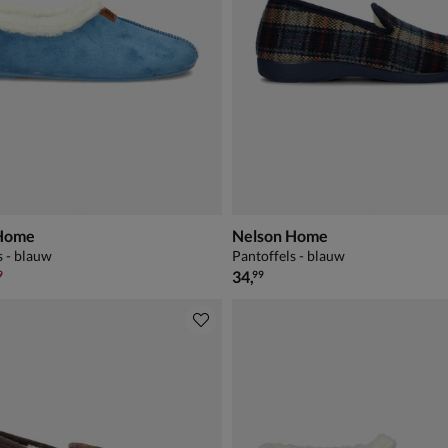
 Home
Nelson Home
s - blauw
Pantoffels - blauw
,99 voor € 24,49
€ 34,99
34
,
9
99