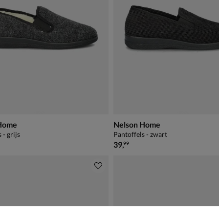
 Home
Nelson Home
 - grijs
Pantoffels - zwart
€ 39,99
39
,
99