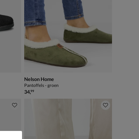
Nelson Home
Pantoffels - groen
€ 34,99
34
,
99