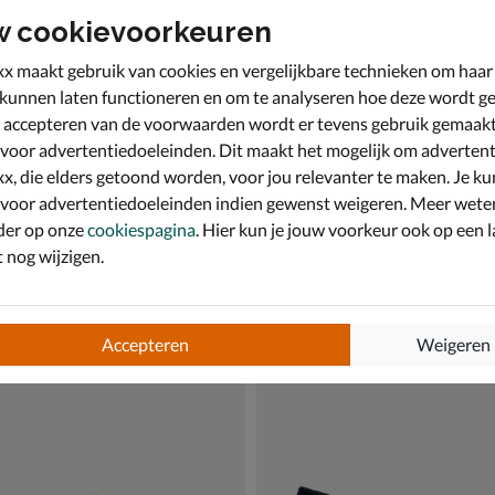
w cookievoorkeuren
x maakt gebruik van cookies en vergelijkbare technieken om haar
 kunnen laten functioneren en om te analyseren hoe deze wordt ge
 accepteren van de voorwaarden wordt er tevens gebruik gemaak
 voor advertentiedoeleinden. Dit maakt het mogelijk om advertent
x, die elders getoond worden, voor jou relevanter te maken. Je ku
 voor advertentiedoeleinden indien gewenst weigeren. Meer wete
der op onze
cookiespagina
. Hier kun je jouw voorkeur ook op een l
nog wijzigen.
 Home
Nelson Home
 - beige
Pantoffels - zwart
€ 39,99
39
,
99
Accepteren
Weigeren