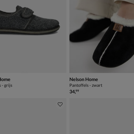
 Home
Nelson Home
 - grijs
Pantoffels - zwart
€ 34,99
34
,
99