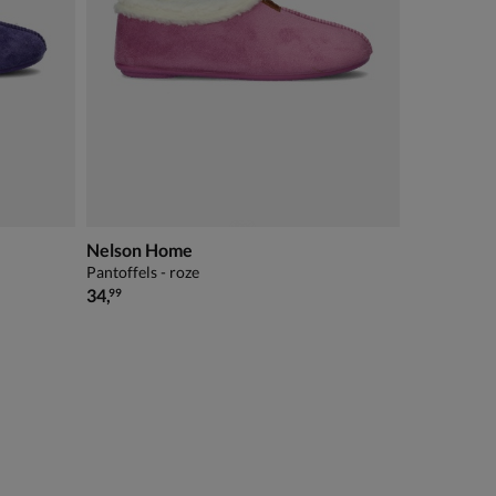
Nelson Home
Pantoffels - roze
€ 34,99
34
,
99