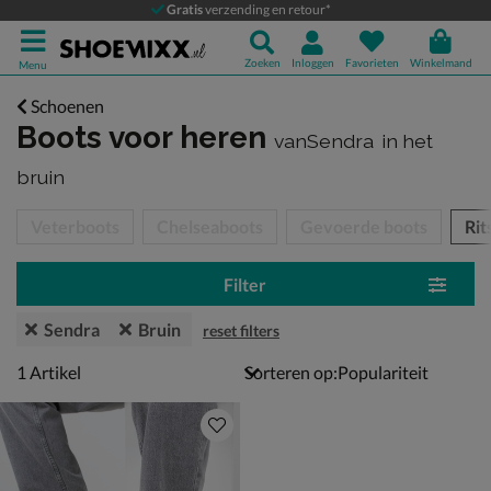
Gratis
verzending en retour*
Zoeken
Inloggen
Favorieten
Winkelmand
Menu
Schoenen
Boots voor heren
vanSendra
in het
bruin
tegorieën over
Veterboots
Chelseaboots
Gevoerde boots
Rit
Filter
Sendra
Bruin
reset filters
1 artikel
1
Artikel
Sorteren op: