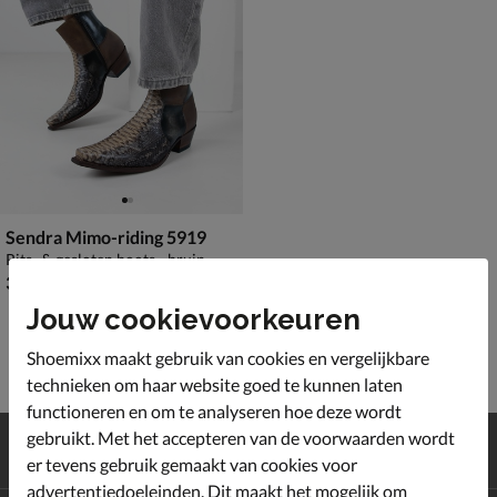
Sendra Mimo-riding 5919
Rits- & gesloten boots - bruin
€ 399,99
399
,
99
Jouw cookievoorkeuren
Shoemixx maakt gebruik van cookies en vergelijkbare
technieken om haar website goed te kunnen laten
functioneren en om te analyseren hoe deze wordt
Gratis
verzending en retour*
gebruikt. Met het accepteren van de voorwaarden wordt
Achteraf
betalen
er tevens gebruik gemaakt van cookies voor
advertentiedoeleinden. Dit maakt het mogelijk om