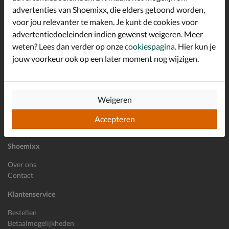
advertenties van Shoemixx, die elders getoond worden,
Altijd op de hoogte zijn?
voor jou relevanter te maken. Je kunt de cookies voor
Schrijf je in voor de Shoemixx nieuwsbrief en ontvang €10,-
*
welkomstkorting!
advertentiedoeleinden indien gewenst weigeren. Meer
weten? Lees dan verder op onze
cookiespagina
. Hier kun je
jouw voorkeur ook op een later moment nog wijzigen.
E-mailadres
Inschrijven
Weigeren
Wil je ons volgen?
Accepteren
Shoemixx
Over ons
Contact
Klantenservice
Bestellen
Betaalmogelijkheden