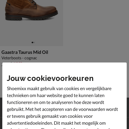
Gaastra Taurus Mid Oil
Veterboots - cognac
van € 139,99 voor € 97,99
97
,
99
139
,
99
Jouw cookievoorkeuren
Shoemixx maakt gebruik van cookies en vergelijkbare
technieken om haar website goed te kunnen laten
functioneren en om te analyseren hoe deze wordt
Gratis
verzending en retour*
gebruikt. Met het accepteren van de voorwaarden wordt
Achteraf
betalen
er tevens gebruik gemaakt van cookies voor
advertentiedoeleinden. Dit maakt het mogelijk om
Altijd op de hoogte zijn?