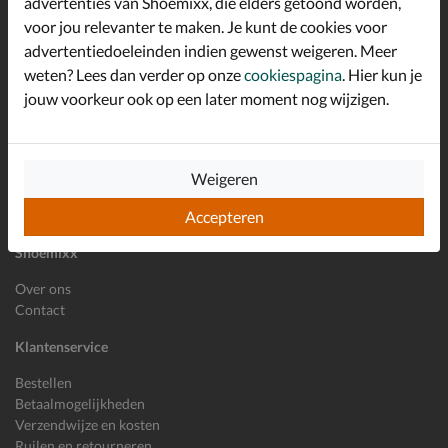
advertenties van Shoemixx, die elders getoond worden,
Schrijf je in voor de Shoemixx nieuwsbrief en ontvang €10,-
voor jou relevanter te maken. Je kunt de cookies voor
*
welkomstkorting!
advertentiedoeleinden indien gewenst weigeren. Meer
weten? Lees dan verder op onze
cookiespagina
. Hier kun je
jouw voorkeur ook op een later moment nog wijzigen.
E-mailadres
Inschrijven
Wil je ons volgen?
Weigeren
Accepteren
Shoemixx
Over ons
Contact
Klantenservice
Bestellen
Betaalmogelijkheden
Verzendwijze en kosten
Ruilen en retourneren