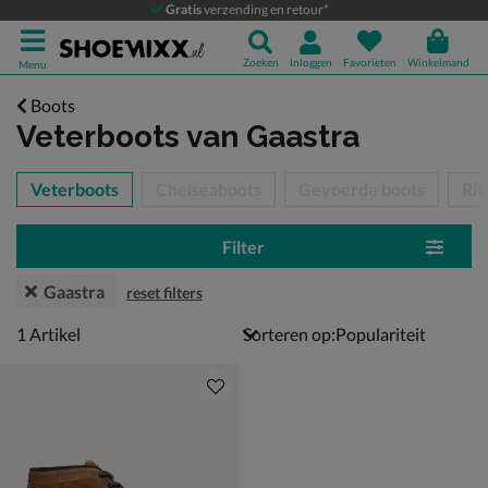
Gratis
verzending en retour*
Zoeken
Inloggen
Favorieten
Winkelmand
Menu
Boots
Veterboots
van Gaastra
tegorieën over
Veterboots
Chelseaboots
Gevoerde boots
Rit
Filter
Gaastra
reset filters
1 artikel
1
Artikel
Sorteren op: