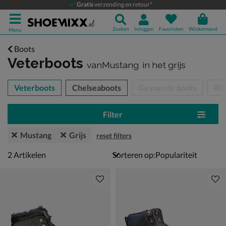
Gratis
verzending en retour*
Zoeken
Inloggen
Favorieten
Winkelmand
Menu
Boots
Veterboots
vanMustang
in het grijs
tegorieën over
Veterboots
Chelseaboots
Gevoerde boots
Rit
Filter
Mustang
Grijs
reset filters
2 artikelen
2
Artikelen
Sorteren op: