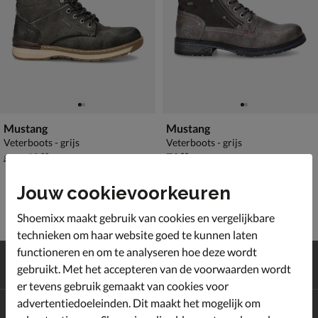
Mustang
Mustang
Veterboots - grijs
Veterboots - grijs
van € 89,99 voor € 62,99
€ 79,99
62
,
79
,
99
99
89
,
99
Jouw cookievoorkeuren
Shoemixx maakt gebruik van cookies en vergelijkbare
technieken om haar website goed te kunnen laten
functioneren en om te analyseren hoe deze wordt
Gratis
verzending en retour*
gebruikt. Met het accepteren van de voorwaarden wordt
Achteraf
betalen
er tevens gebruik gemaakt van cookies voor
advertentiedoeleinden. Dit maakt het mogelijk om
Altijd op de hoogte zijn?