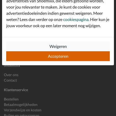
advertenties van Shoemixx, die elders getoond worden,
Schrijf je in voor de Shoemixx nieuwsbrief en ontvang €10,-
voor jou relevanter te maken. Je kunt de cookies voor
*
welkomstkorting!
advertentiedoeleinden indien gewenst weigeren. Meer
weten? Lees dan verder op onze
cookiespagina
. Hier kun je
jouw voorkeur ook op een later moment nog wijzigen.
E-mailadres
Inschrijven
Wil je ons volgen?
Weigeren
Accepteren
Shoemixx
Over ons
Contact
Klantenservice
Bestellen
Betaalmogelijkheden
Verzendwijze en kosten
Ruilen en retourneren