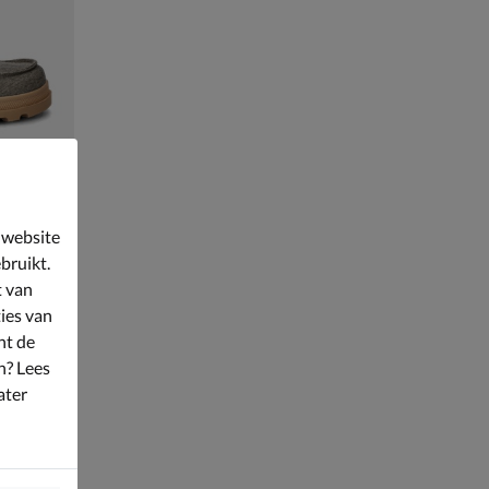
 website
bruikt.
t van
ies van
nt de
n? Lees
ater