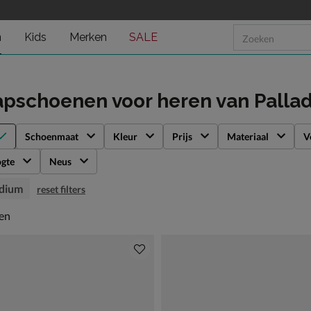
n
Kids
Merken
SALE
apschoenen voor heren
van Palla
Schoenmaat
Kleur
Prijs
Materiaal
V
gte
Neus
adium
reset filters
en
len