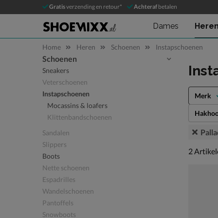
Gratis
verzending en retour*
Achteraf
betalen
Dames
Here
Home
Heren
Schoenen
Instapschoenen
Schoenen
Sla categorieën over
Inst
Sneakers
Veterschoenen
Instapschoenen
Merk
Mocassins & loafers
Hakhoo
Klittenbandschoenen
Pall
Sandalen
Slippers
2 artikel
2
Artike
Boots
Nette schoenen
Espadrilles
Wandelschoenen
Pantoffels
Snowboots