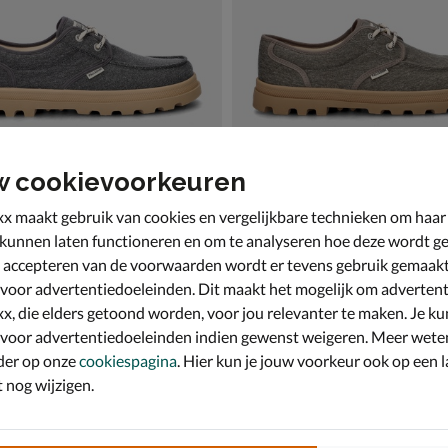
w cookievoorkeuren
x maakt gebruik van cookies en vergelijkbare technieken om haar
 kunnen laten functioneren en om te analyseren hoe deze wordt ge
 accepteren van de voorwaarden wordt er tevens gebruik gemaak
um Dunelite Moc Cush
Palladium Dunelite Moc Cush
 & loafers - zwart
Mocassins & loafers - groen
 voor advertentiedoeleinden. Dit maakt het mogelijk om advertent
,99 voor € 59,99
van € 69,99 voor € 59,99
59
,
9
99
69
,
99
x, die elders getoond worden, voor jou relevanter te maken. Je ku
 voor advertentiedoeleinden indien gewenst weigeren. Meer wete
der op onze
cookiespagina
. Hier kun je jouw voorkeur ook op een l
nog wijzigen.