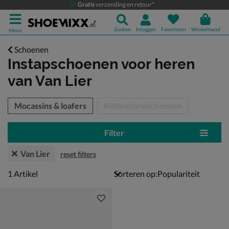
Gratis
verzending en retour*
Zoeken
Inloggen
Favorieten
Winkelmand
Menu
Schoenen
Instapschoenen voor heren
van Van Lier
tegorieën over
Mocassins & loafers
Klittenbandschoenen
Filter
Van Lier
reset filters
1 artikel
1
Artikel
Sorteren op: