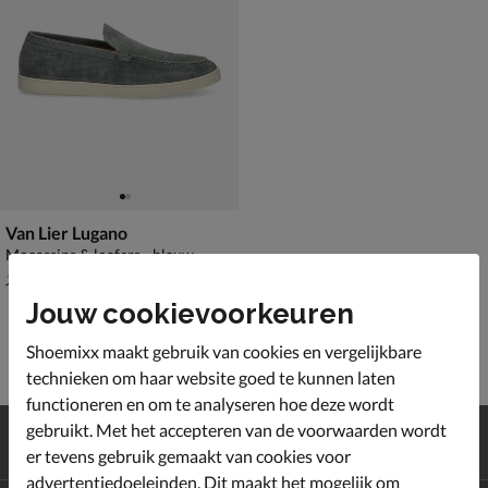
Van Lier Lugano
Mocassins & loafers - blauw
van € 159,99 voor € 111,99
111
,
99
159
,
99
Jouw cookievoorkeuren
Shoemixx maakt gebruik van cookies en vergelijkbare
technieken om haar website goed te kunnen laten
functioneren en om te analyseren hoe deze wordt
Gratis
verzending en retour*
gebruikt. Met het accepteren van de voorwaarden wordt
Achteraf
betalen
er tevens gebruik gemaakt van cookies voor
advertentiedoeleinden. Dit maakt het mogelijk om