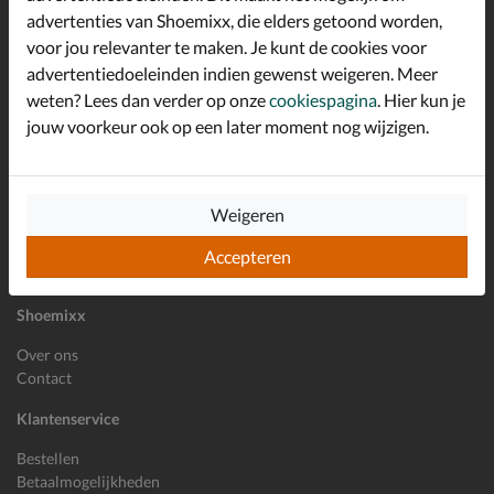
advertenties van Shoemixx, die elders getoond worden,
Altijd op de hoogte zijn?
voor jou relevanter te maken. Je kunt de cookies voor
Schrijf je in voor de Shoemixx nieuwsbrief en ontvang €10,-
*
welkomstkorting!
advertentiedoeleinden indien gewenst weigeren. Meer
weten? Lees dan verder op onze
cookiespagina
. Hier kun je
jouw voorkeur ook op een later moment nog wijzigen.
E-mailadres
Inschrijven
Weigeren
Wil je ons volgen?
Accepteren
Shoemixx
Over ons
Contact
Klantenservice
Bestellen
Betaalmogelijkheden