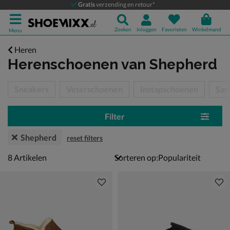
Gratis
verzending en retour*
Zoeken
Inloggen
Favorieten
Winkelmand
Menu
Heren
Herenschoenen
van Shepherd
tegorieën over
Sneakers
Veterschoenen
Instapschoenen
San
Filter
Shepherd
reset filters
8 artikelen
8
Artikelen
Sorteren op: