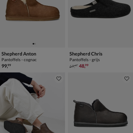
Shepherd Anton
Shepherd Chris
Pantoffels - cognac
Pantoffels - grijs
€ 99,99
van € 69,99 voor € 48,99
99
,
48
,
99
99
69
,
99