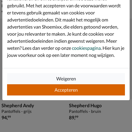
gebruikt. Met het accepteren van de voorwaarden wordt
Pantoffels - blauw
Pantoffels - blauw
€ 99,99
van € 69,99 voor € 48,99
99
,
48
,
99
99
er tevens gebruik gemaakt van cookies voor
69
,
99
advertentiedoeleinden. Dit maakt het mogelijk om
advertenties van Shoemixx, die elders getoond worden,
voor jou relevanter te maken. Je kunt de cookies voor
advertentiedoeleinden indien gewenst weigeren. Meer
weten? Lees dan verder op onze
cookiespagina
. Hier kun je
jouw voorkeur ook op een later moment nog wijzigen.
Weigeren
Accepteren
Shepherd Andy
Shepherd Hugo
Pantoffels - grijs
Pantoffels - bruin
€ 94,99
€ 89,99
94
,
89
,
99
99