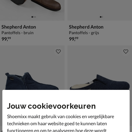
Shepherd Anton
Shepherd Anton
Pantoffels - bruin
Pantoffels - grijs
€ 99,99
€ 99,99
99
,
99
,
99
99
Jouw cookievoorkeuren
Shoemixx maakt gebruik van cookies en vergelijkbare
technieken om haar website goed te kunnen laten
functioneren en om te analyseren hoe deze wordt
Shepherd Anton
Shepherd Chris