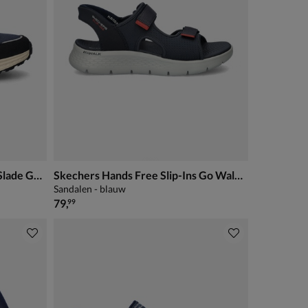
Skechers Hands Free Slip-Ins Slade Gage
Skechers Hands Free Slip-Ins Go Walk Flex 5
Sandalen - blauw
€ 79,99
79
,
99