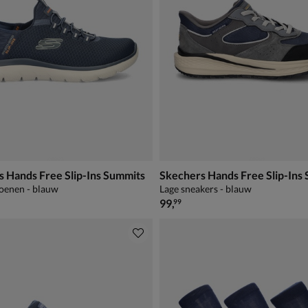
 Hands Free Slip-Ins Summits
oenen - blauw
Lage sneakers - blauw
€ 99,99
99
,
99