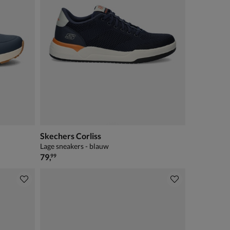
Skechers Corliss
Lage sneakers - blauw
€ 79,99
79
,
99