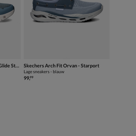
Skechers Hands Free Slip-Ins Glide Step Pro
Skechers Arch Fit Orvan - Starport
Lage sneakers - blauw
€ 99,99
99
,
99