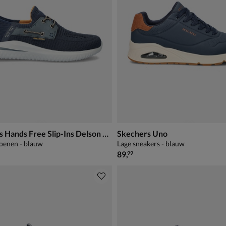
Skechers Hands Free Slip-Ins Delson 3.0
Skechers Uno
oenen - blauw
Lage sneakers - blauw
€ 89,99
89
,
99