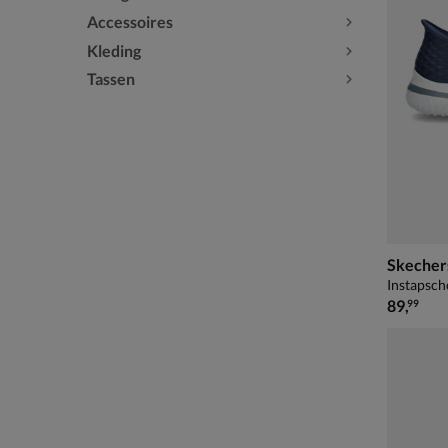
Accessoires
Kleding
Tassen
Instapsch
€ 89,99
89
,
99