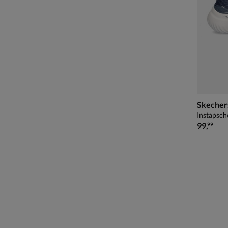
Skecher
Instapsch
€ 99,99
99
,
99