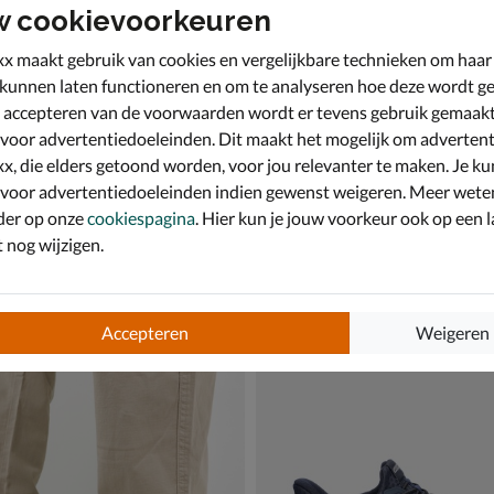
w cookievoorkeuren
x maakt gebruik van cookies en vergelijkbare technieken om haar
 kunnen laten functioneren en om te analyseren hoe deze wordt ge
 accepteren van de voorwaarden wordt er tevens gebruik gemaak
 voor advertentiedoeleinden. Dit maakt het mogelijk om advertent
x, die elders getoond worden, voor jou relevanter te maken. Je ku
 voor advertentiedoeleinden indien gewenst weigeren. Meer wete
der op onze
cookiespagina
. Hier kun je jouw voorkeur ook op een l
nog wijzigen.
 Hands Free Slip-Ins Contour
Skechers Hands Free Slip-Ins 
kers - blauw
Instapschoenen - blauw
€ 89,99
89
,
99
Accepteren
Weigeren