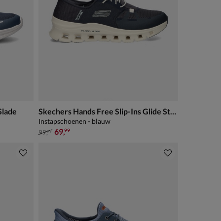
Slade
Skechers Hands Free Slip-Ins Glide Step Pro
Instapschoenen - blauw
van € 99,99 voor € 69,99
69
,
99
99
,
99