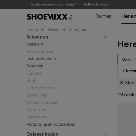
Gratis
verzending en retour*
Achteraf
betalen
Dames
Here
Home
Heren
Schoenen
Schoenen
Sla categorieën over
Her
Sneakers
Veterschoenen
Instapschoenen
Merk
Sandalen
Uitnee
Slippers
Boots
Skec
Nette schoenen
19 artike
19
Artik
Espadrilles
Wandelschoenen
Pantoffels
Snowboots
Verzorging en accessoires
Gelegenheden