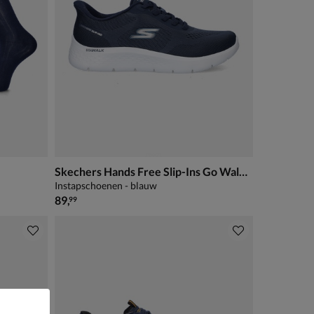
Skechers Hands Free Slip-Ins Go Walk Flex
Instapschoenen - blauw
€ 89,99
89
,
99