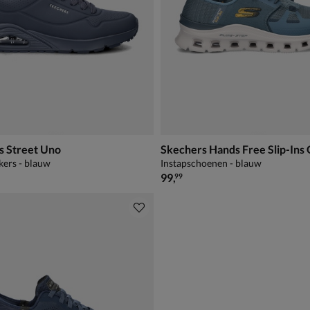
s Street Uno
kers - blauw
Instapschoenen - blauw
€ 99,99
99
,
99