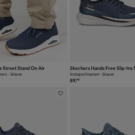
 Street Stand On Air
Skechers Hands Free Slip-Ins 
kers - blauw
Instapschoenen - blauw
€ 89,99
89
,
99