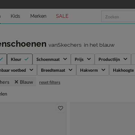
n
Kids
Merken
SALE
enschoenen
vanSkechers
in het blauw
Kleur
Schoenmaat
Prijs
Productlijn
mbaar voetbed
Breedtemaat
Hakvorm
Hakhoogte
hers
Blauw
reset filters
len
elen