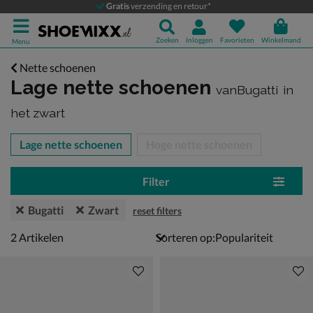
Gratis
verzending en retour*
Zoeken
Inloggen
Favorieten
Winkelmand
Menu
Nette schoenen
Lage nette schoenen
vanBugatti
in
het zwart
tegorieën over
Lage nette schoenen
Hoge nette schoenen
Filter
Bugatti
Zwart
reset filters
2 artikelen
2
Artikelen
Sorteren op: