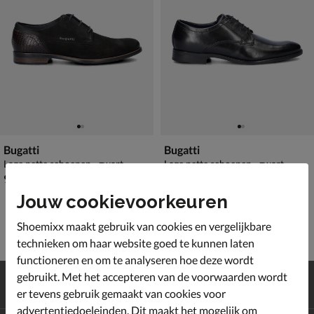
Bugatti
Bugatti
Lage nette schoenen - zwart
Lage nette schoenen - zwart
€ 99,99
€ 99,99
99
,
99
,
99
99
Jouw cookievoorkeuren
Shoemixx maakt gebruik van cookies en vergelijkbare
technieken om haar website goed te kunnen laten
functioneren en om te analyseren hoe deze wordt
Gratis
verzending en retour*
gebruikt. Met het accepteren van de voorwaarden wordt
Achteraf
betalen
er tevens gebruik gemaakt van cookies voor
advertentiedoeleinden. Dit maakt het mogelijk om