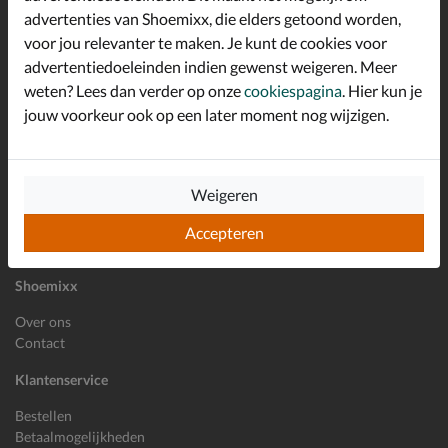
advertenties van Shoemixx, die elders getoond worden,
Altijd op de hoogte zijn?
voor jou relevanter te maken. Je kunt de cookies voor
Schrijf je in voor de Shoemixx nieuwsbrief en ontvang €10,-
*
welkomstkorting!
advertentiedoeleinden indien gewenst weigeren. Meer
weten? Lees dan verder op onze
cookiespagina
. Hier kun je
jouw voorkeur ook op een later moment nog wijzigen.
E-mailadres
Inschrijven
Weigeren
Wil je ons volgen?
Accepteren
Shoemixx
Over ons
Contact
Klantenservice
Bestellen
Betaalmogelijkheden