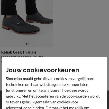
Rehab Greg Triangle
Lage nette schoenen - zwart
vanaf € 189,99
v.a.
189
,
99
Jouw cookievoorkeuren
Shoemixx maakt gebruik van cookies en vergelijkbare
technieken om haar website goed te kunnen laten
functioneren en om te analyseren hoe deze wordt
Gratis
verzending en retour*
gebruikt. Met het accepteren van de voorwaarden wordt
Achteraf
betalen
er tevens gebruik gemaakt van cookies voor
advertentiedoeleinden. Dit maakt het mogelijk om