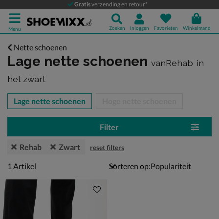
Gratis
verzending en retour*
Zoeken
Inloggen
Favorieten
Winkelmand
Menu
Nette schoenen
Lage nette schoenen
vanRehab
in
het zwart
tegorieën over
Lage nette schoenen
Hoge nette schoenen
Filter
Rehab
Zwart
reset filters
1 artikel
1
Artikel
Sorteren op: