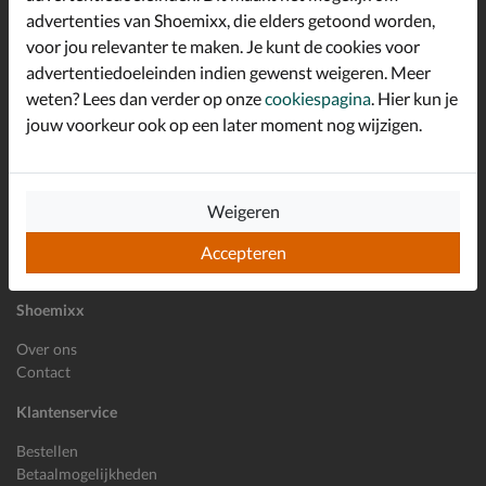
advertenties van Shoemixx, die elders getoond worden,
Altijd op de hoogte zijn?
voor jou relevanter te maken. Je kunt de cookies voor
Schrijf je in voor de Shoemixx nieuwsbrief en ontvang €10,-
*
welkomstkorting!
advertentiedoeleinden indien gewenst weigeren. Meer
weten? Lees dan verder op onze
cookiespagina
. Hier kun je
jouw voorkeur ook op een later moment nog wijzigen.
E-mailadres
Inschrijven
Weigeren
Wil je ons volgen?
Accepteren
Shoemixx
Over ons
Contact
Klantenservice
Bestellen
Betaalmogelijkheden