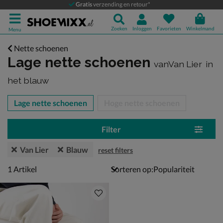
Gratis
verzending en retour*
Zoeken
Inloggen
Favorieten
Winkelmand
Menu
Nette schoenen
Lage nette schoenen
vanVan Lier
in
het blauw
tegorieën over
Lage nette schoenen
Hoge nette schoenen
Filter
Van Lier
Blauw
reset filters
1 artikel
1
Artikel
Sorteren op: