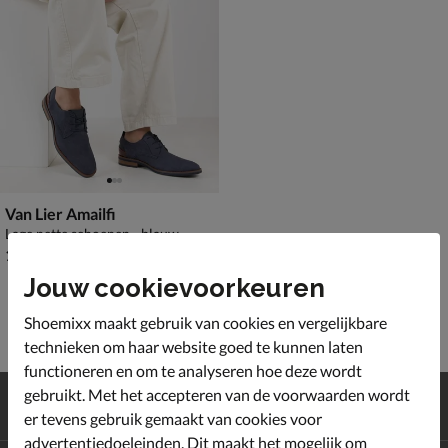
Van Lier Amailfi
Lage nette schoenen - blauw
€ 189,99
189
,
99
Jouw cookievoorkeuren
Shoemixx maakt gebruik van cookies en vergelijkbare
technieken om haar website goed te kunnen laten
functioneren en om te analyseren hoe deze wordt
Gratis
verzending en retour*
gebruikt. Met het accepteren van de voorwaarden wordt
Achteraf
betalen
er tevens gebruik gemaakt van cookies voor
advertentiedoeleinden. Dit maakt het mogelijk om