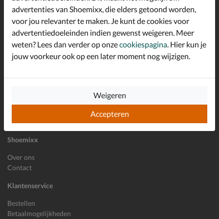
advertenties van Shoemixx, die elders getoond worden,
Altijd op de hoogte zijn?
voor jou relevanter te maken. Je kunt de cookies voor
Schrijf je in voor de Shoemixx nieuwsbrief en ontvang €10,-
*
welkomstkorting!
advertentiedoeleinden indien gewenst weigeren. Meer
weten? Lees dan verder op onze
cookiespagina
. Hier kun je
jouw voorkeur ook op een later moment nog wijzigen.
E-mailadres
Inschrijven
Weigeren
Wil je ons volgen?
Accepteren
Shoemixx
Over ons
Contact
Klantenservice
Bestellen
Betaalmogelijkheden