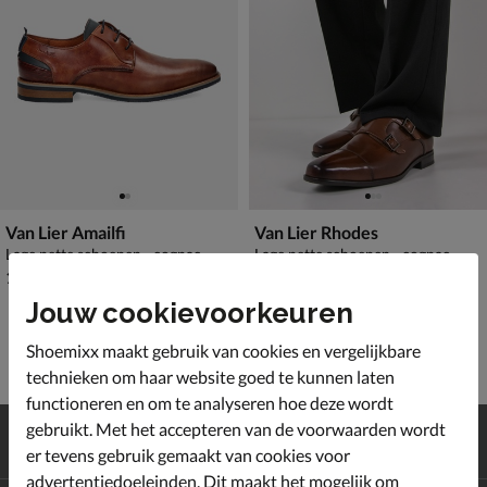
Van Lier Amailfi
Van Lier Rhodes
Lage nette schoenen - cognac
Lage nette schoenen - cognac
€ 189,99
van € 189,99 voor € 132,99
189
,
132
,
99
99
189
,
99
Jouw cookievoorkeuren
Shoemixx maakt gebruik van cookies en vergelijkbare
technieken om haar website goed te kunnen laten
functioneren en om te analyseren hoe deze wordt
Gratis
verzending en retour*
gebruikt. Met het accepteren van de voorwaarden wordt
Achteraf
betalen
er tevens gebruik gemaakt van cookies voor
advertentiedoeleinden. Dit maakt het mogelijk om