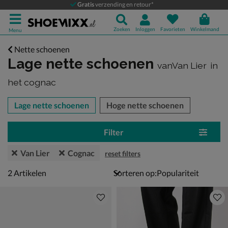
Gratis
verzending en retour*
Zoeken
Inloggen
Favorieten
Winkelmand
Menu
Nette schoenen
Lage nette schoenen
vanVan Lier
in
het cognac
tegorieën over
Lage nette schoenen
Hoge nette schoenen
Filter
Van Lier
Cognac
reset filters
2 artikelen
2
Artikelen
Sorteren op: