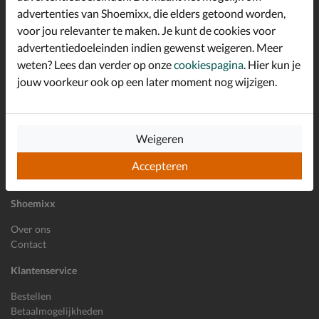
advertenties van Shoemixx, die elders getoond worden,
Altijd op de hoogte zijn?
voor jou relevanter te maken. Je kunt de cookies voor
Schrijf je in voor de Shoemixx nieuwsbrief en ontvang €10,-
*
welkomstkorting!
advertentiedoeleinden indien gewenst weigeren. Meer
weten? Lees dan verder op onze
cookiespagina
. Hier kun je
jouw voorkeur ook op een later moment nog wijzigen.
E-mailadres
Inschrijven
Weigeren
Wil je ons volgen?
Accepteren
Shoemixx
Over ons
Contact
Klantenservice
Bestellen
Betaalmogelijkheden