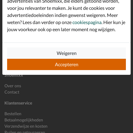
advertenties van Shoemixx, die elders getoond worden,
Schrijf je in voor de Shoemixx nieuwsbrief en ontvang €10,-
voor jou relevanter te maken. Je kunt de cookies voor
*
welkomstkorting!
advertentiedoeleinden indien gewenst weigeren. Meer
weten? Lees dan verder op onze
cookiespagina
. Hier kun je
jouw voorkeur ook op een later moment nog wijzigen.
E-mailadres
Inschrijven
Wil je ons volgen?
Weigeren
Accepteren
Shoemixx
Over ons
Contact
Klantenservice
Bestellen
Betaalmogelijkheden
Verzendwijze en kosten
Ruilen en retourneren