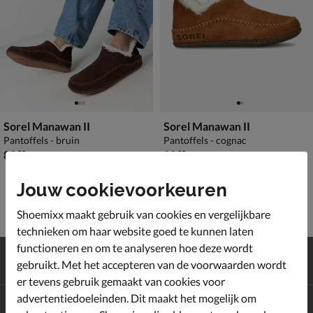
Sorel Manawan II
Sorel Manawan II
Pantoffels - bruin
Pantoffels - cognac
€ 89,99
€ 89,99
89
,
89
,
99
99
Jouw cookievoorkeuren
Shoemixx maakt gebruik van cookies en vergelijkbare
technieken om haar website goed te kunnen laten
functioneren en om te analyseren hoe deze wordt
Gratis
verzending en retour*
gebruikt. Met het accepteren van de voorwaarden wordt
Achteraf
betalen
er tevens gebruik gemaakt van cookies voor
advertentiedoeleinden. Dit maakt het mogelijk om
Altijd op de hoogte zijn?