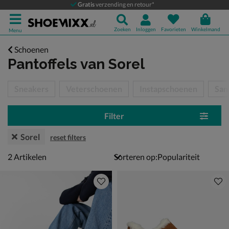
Gratis
verzending en retour*
Zoeken
Inloggen
Favorieten
Winkelmand
Menu
Schoenen
Pantoffels
van Sorel
tegorieën over
Sneakers
Veterschoenen
Instapschoenen
San
Filter
Sorel
reset filters
2 artikelen
2
Artikelen
Sorteren op: