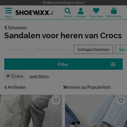
Gratis
verzending en retour*
Zoeken
Inloggen
Favorieten
Winkelmand
Menu
Schoenen
Sandalen voor heren
van Crocs
tegorieën over
Sneakers
Veterschoenen
Instapschoenen
San
Filter
Crocs
reset filters
6 artikelen
6
Artikelen
Sorteren op: