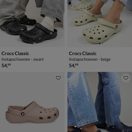
Crocs Classic
Crocs Classic
Instapschoenen - zwart
Instapschoenen - beige
€ 54,99
€ 54,99
54
,
54
,
99
99