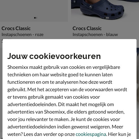
Crocs Classic
Crocs Classic
Instapschoenen - roze
Instapschoenen - blauw
€ 54,99
€ 54,99
54
,
54
,
99
99
Jouw cookievoorkeuren
Shoemixx maakt gebruik van cookies en vergelijkbare
technieken om haar website goed te kunnen laten
functioneren en om te analyseren hoe deze wordt
gebruikt. Met het accepteren van de voorwaarden wordt
er tevens gebruik gemaakt van cookies voor
advertentiedoeleinden. Dit maakt het mogelijk om
advertenties van Shoemixx, die elders getoond worden,
voor jou relevanter te maken. Je kunt de cookies voor
advertentiedoeleinden indien gewenst weigeren. Meer
weten? Lees dan verder op onze
cookiespagina
. Hier kun je
Crocs Classic
Crocs Classic