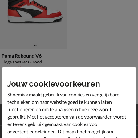
Puma Rebound V6
Hoge sneakers - rood
van € 74,99 voor € 52,49
52
,
49
74
,
99
Jouw cookievoorkeuren
Shoemixx maakt gebruik van cookies en vergelijkbare
technieken om haar website goed te kunnen laten
functioneren en om te analyseren hoe deze wordt
Gratis
verzending en retour*
gebruikt. Met het accepteren van de voorwaarden wordt
Achteraf
betalen
er tevens gebruik gemaakt van cookies voor
advertentiedoeleinden. Dit maakt het mogelijk om
Altijd op de hoogte zijn?