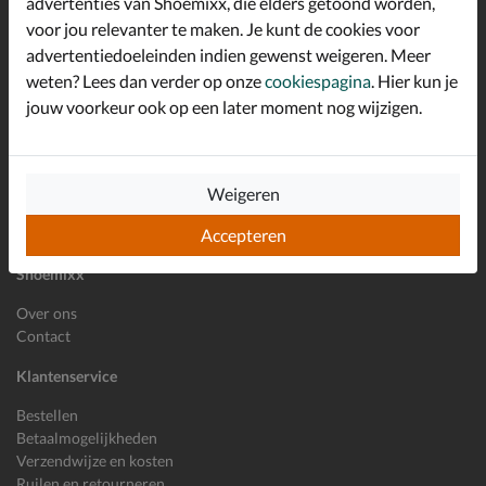
advertenties van Shoemixx, die elders getoond worden,
Schrijf je in voor de Shoemixx nieuwsbrief en ontvang €10,-
voor jou relevanter te maken. Je kunt de cookies voor
*
welkomstkorting!
advertentiedoeleinden indien gewenst weigeren. Meer
weten? Lees dan verder op onze
cookiespagina
. Hier kun je
jouw voorkeur ook op een later moment nog wijzigen.
E-mailadres
Inschrijven
Wil je ons volgen?
Weigeren
Accepteren
Shoemixx
Over ons
Contact
Klantenservice
Bestellen
Betaalmogelijkheden
Verzendwijze en kosten
Ruilen en retourneren