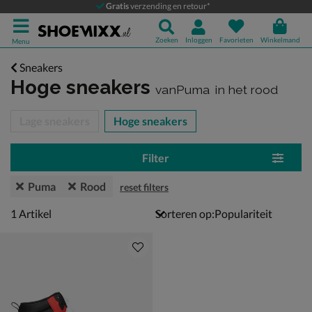
Gratis
verzending en retour*
Zoeken
Inloggen
Favorieten
Winkelmand
Menu
Sneakers
Hoge sneakers
vanPuma
in het rood
tegorieën over
Lage sneakers
Hoge sneakers
Filter
Puma
Rood
reset filters
1 artikel
1
Artikel
Sorteren op: